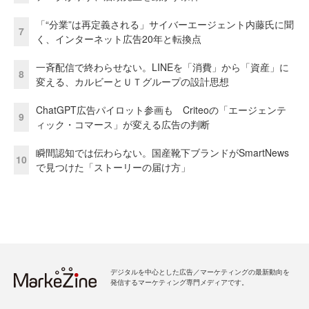
「“分業”は再定義される」サイバーエージェント内藤氏に聞
7
く、インターネット広告20年と転換点
一斉配信で終わらせない。LINEを「消費」から「資産」に
8
変える、カルビーとＵＴグループの設計思想
ChatGPT広告パイロット参画も Criteoの「エージェンテ
9
ィック・コマース」が変える広告の判断
瞬間認知では伝わらない。国産靴下ブランドがSmartNews
10
で見つけた「ストーリーの届け方」
デジタルを中心とした広告／マーケティングの最新動向を
発信するマーケティング専門メディアです。