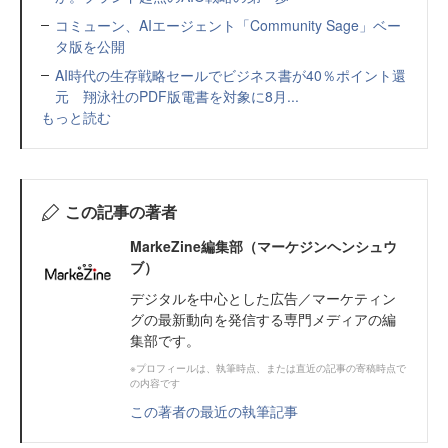
コミューン、AIエージェント「Community Sage」ベー
タ版を公開
AI時代の生存戦略セールでビジネス書が40％ポイント還
元 翔泳社のPDF版電書を対象に8月...
もっと読む
この記事の著者
MarkeZine編集部（マーケジンヘンシュウ
ブ）
デジタルを中心とした広告／マーケティン
グの最新動向を発信する専門メディアの編
集部です。
※プロフィールは、執筆時点、または直近の記事の寄稿時点で
の内容です
この著者の最近の執筆記事