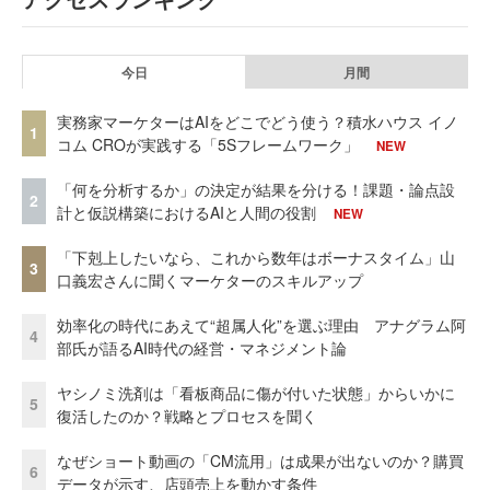
今日
月間
実務家マーケターはAIをどこでどう使う？積水ハウス イノ
1
コム CROが実践する「5Sフレームワーク」
NEW
「何を分析するか」の決定が結果を分ける！課題・論点設
2
計と仮説構築におけるAIと人間の役割
NEW
「下剋上したいなら、これから数年はボーナスタイム」山
3
口義宏さんに聞くマーケターのスキルアップ
効率化の時代にあえて“超属人化”を選ぶ理由 アナグラム阿
4
部氏が語るAI時代の経営・マネジメント論
ヤシノミ洗剤は「看板商品に傷が付いた状態」からいかに
5
復活したのか？戦略とプロセスを聞く
なぜショート動画の「CM流用」は成果が出ないのか？購買
6
データが示す、店頭売上を動かす条件