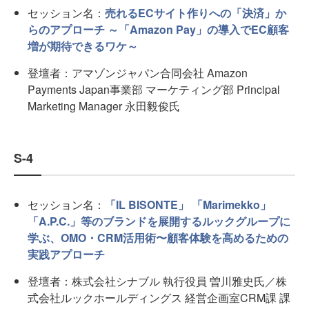
セッション名：
売れるECサイト作りへの「決済」か
らのアプローチ ～「Amazon Pay」の導入でEC顧客
増が期待できるワケ～
登壇者：アマゾンジャパン合同会社 Amazon
Payments Japan事業部 マーケティング部 Principal
Marketing Manager 永田毅俊氏
S-4
セッション名：
「IL BISONTE」 「Marimekko」
「A.P.C.」等のブランドを展開するルックグループに
学ぶ、OMO・CRM活⽤術〜顧客体験を⾼めるための
実践アプローチ
登壇者：株式会社シナブル 執行役員 曽川雅史氏／株
式会社ルックホールディングス 経営企画室CRM課 課