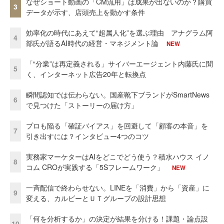
なぜショート動画の「CM流用」は成果が出ないのか？購買
3
データが示す、店頭売上を動かす条件
効率化の時代にあえて“超属人化”を選ぶ理由 アナグラム阿
4
部氏が語るAI時代の経営・マネジメント論
NEW
「“分業”は再定義される」サイバーエージェント内藤氏に聞
5
く、インターネット広告20年と転換点
瞬間認知では伝わらない。国産靴下ブランドがSmartNews
6
で見つけた「ストーリーの届け方」
プロも陥る「確証バイアス」を回避して「顧客の本音」を
7
引き出すには？インタビュー4つのコツ
実務家マーケターはAIをどこでどう使う？積水ハウス イノ
8
コム CROが実践する「5Sフレームワーク」
NEW
一斉配信で終わらせない。LINEを「消費」から「資産」に
9
変える、カルビーとＵＴグループの設計思想
「何を分析するか」の決定が結果を分ける！課題・論点設
10