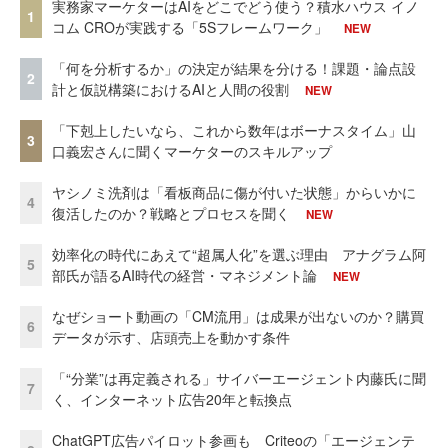
実務家マーケターはAIをどこでどう使う？積水ハウス イノ
1
コム CROが実践する「5Sフレームワーク」
NEW
「何を分析するか」の決定が結果を分ける！課題・論点設
2
計と仮説構築におけるAIと人間の役割
NEW
「下剋上したいなら、これから数年はボーナスタイム」山
3
口義宏さんに聞くマーケターのスキルアップ
ヤシノミ洗剤は「看板商品に傷が付いた状態」からいかに
4
復活したのか？戦略とプロセスを聞く
NEW
効率化の時代にあえて“超属人化”を選ぶ理由 アナグラム阿
5
部氏が語るAI時代の経営・マネジメント論
NEW
なぜショート動画の「CM流用」は成果が出ないのか？購買
6
データが示す、店頭売上を動かす条件
「“分業”は再定義される」サイバーエージェント内藤氏に聞
7
く、インターネット広告20年と転換点
ChatGPT広告パイロット参画も Criteoの「エージェンテ