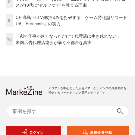
8
スが10代に“セルフケア”を教える理由
CPI高騰・LTV伸び悩みを打破する ゲーム特化型リワード
9
UA「Freecash」の実力
「AIで仕事が速くなっただけで代理店は生き残れない」
10
米国広告代理店協会が暴く不都合な真実
デジタルを中心とした広告／マーケティングの最新動向を
発信するマーケティング専門メディアです。
ログイン
新規会員登録