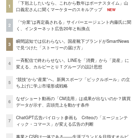
「下剋上したいなら、これから数年はボーナスタイム」山
1
口義宏さんに聞くマーケターのスキルアップ
NEW
「“分業”は再定義される」サイバーエージェント内藤氏に聞
2
く、インターネット広告20年と転換点
瞬間認知では伝わらない。国産靴下ブランドがSmartNews
3
で見つけた「ストーリーの届け方」
一斉配信で終わらせない。LINEを「消費」から「資産」に
4
変える、カルビーとＵＴグループの設計思想
“競技”から“産業”へ。新興スポーツ「ピックルボール」の立
5
ち上げに学ぶ市場形成戦略
なぜショート動画の「CM流用」は成果が出ないのか？購買
6
データが示す、店頭売上を動かす条件
ChatGPT広告パイロット参画も Criteoの「エージェンテ
7
ィック・コマース」が変える広告の判断
事業とCSRは一体である――生涯ブランドを目指すオルビ