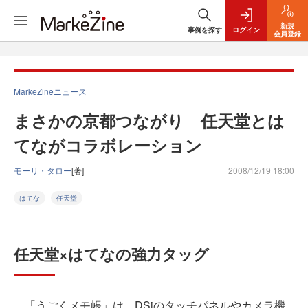
新規
事例を探す
ログイン
会員登録
MarkeZineニュース
まさかの京都つながり 任天堂とは
てながコラボレーション
モーリ・タロー
[著]
2008/12/19 18:00
はてな
任天堂
任天堂×はてなの強力タッグ
「うごくメモ帳」は、DSiのタッチパネルやカメラ機