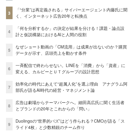
「“分業”は再定義される」サイバーエージェント内藤氏に聞
3
く、インターネット広告20年と転換点
「何を分析するか」の決定が結果を分ける！課題・論点設
4
計と仮説構築におけるAIと人間の役割
なぜショート動画の「CM流用」は成果が出ないのか？購買
5
データが示す、店頭売上を動かす条件
一斉配信で終わらせない。LINEを「消費」から「資産」に
6
変える、カルビーとＵＴグループの設計思想
効率化の時代にあえて“超属人化”を選ぶ理由 アナグラム阿
7
部氏が語るAI時代の経営・マネジメント論
広告は劇場からテーマパークへ。細田高広氏に聞く生活者
8
とブランドの20年とこれからの「問い」
Duolingoの“世界的バズ”はどう作られる？CMOが語る「ス
9
ライド4枚」と少数精鋭のチーム作り