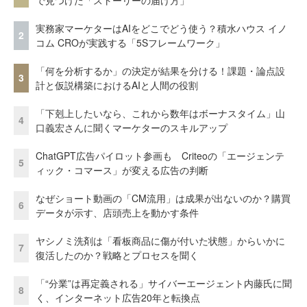
実務家マーケターはAIをどこでどう使う？積水ハウス イノ
2
コム CROが実践する「5Sフレームワーク」
「何を分析するか」の決定が結果を分ける！課題・論点設
3
計と仮説構築におけるAIと人間の役割
「下剋上したいなら、これから数年はボーナスタイム」山
4
口義宏さんに聞くマーケターのスキルアップ
ChatGPT広告パイロット参画も Criteoの「エージェンテ
5
ィック・コマース」が変える広告の判断
なぜショート動画の「CM流用」は成果が出ないのか？購買
6
データが示す、店頭売上を動かす条件
ヤシノミ洗剤は「看板商品に傷が付いた状態」からいかに
7
復活したのか？戦略とプロセスを聞く
「“分業”は再定義される」サイバーエージェント内藤氏に聞
8
く、インターネット広告20年と転換点