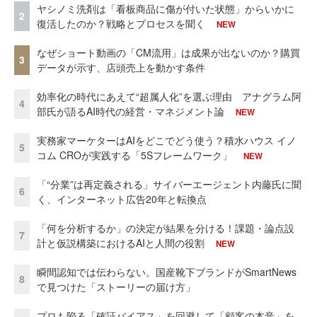
ヤシノミ洗剤は「看板商品に傷が付いた状態」からいかに
2
復活したのか？戦略とプロセスを聞く
NEW
なぜショート動画の「CM流用」は成果が出ないのか？購買
3
データが示す、店頭売上を動かす条件
効率化の時代にあえて“超属人化”を選ぶ理由 アナグラム阿
4
部氏が語るAI時代の経営・マネジメント論
NEW
実務家マーケターはAIをどこでどう使う？積水ハウス イノ
5
コム CROが実践する「5Sフレームワーク」
NEW
「“分業”は再定義される」サイバーエージェント内藤氏に聞
6
く、インターネット広告20年と転換点
「何を分析するか」の決定が結果を分ける！課題・論点設
7
計と仮説構築におけるAIと人間の役割
NEW
瞬間認知では伝わらない。国産靴下ブランドがSmartNews
8
で見つけた「ストーリーの届け方」
プロも陥る「確証バイアス」を回避して「顧客の本音」を