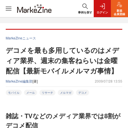
新規
事例を探す
ログイン
会員登録
MarkeZineニュース
デコメを最も多用しているのはメデ
ィア業界、週末の集客ねらいは金曜
配信【最新モバイルメルマガ事情】
MarkeZine編集部
[著]
2009/07/28 13:55
モバイル
メール
リサーチ
メルマガ
デコメ
雑誌・TVなどのメディア業界では8割が
デコメ配信