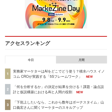
アクセスランキング
今日
月間
実務家マーケターはAIをどこでどう使う？積水ハウス イノ
1
コム CROが実践する「5Sフレームワーク」
NEW
「何を分析するか」の決定が結果を分ける！課題・論点設
2
計と仮説構築におけるAIと人間の役割
NEW
「下剋上したいなら、これから数年はボーナスタイム」山
3
口義宏さんに聞くマーケターのスキルアップ