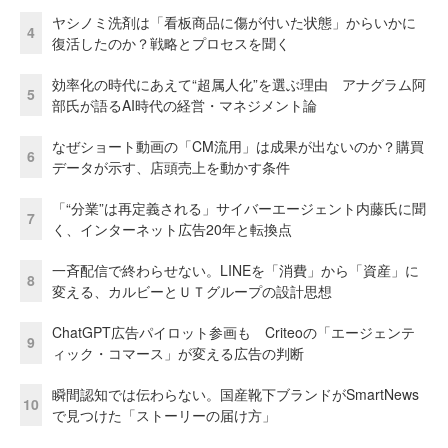
ヤシノミ洗剤は「看板商品に傷が付いた状態」からいかに
4
復活したのか？戦略とプロセスを聞く
効率化の時代にあえて“超属人化”を選ぶ理由 アナグラム阿
5
部氏が語るAI時代の経営・マネジメント論
なぜショート動画の「CM流用」は成果が出ないのか？購買
6
データが示す、店頭売上を動かす条件
「“分業”は再定義される」サイバーエージェント内藤氏に聞
7
く、インターネット広告20年と転換点
一斉配信で終わらせない。LINEを「消費」から「資産」に
8
変える、カルビーとＵＴグループの設計思想
ChatGPT広告パイロット参画も Criteoの「エージェンテ
9
ィック・コマース」が変える広告の判断
瞬間認知では伝わらない。国産靴下ブランドがSmartNews
10
で見つけた「ストーリーの届け方」