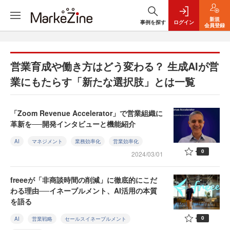
新規
事例を探す
ログイン
会員登録
営業育成や働き方はどう変わる？ 生成AIが営
業にもたらす「新たな選択肢」とは一覧
「Zoom Revenue Accelerator」で営業組織に
革新を──開発インタビューと機能紹介
AI
マネジメント
業務効率化
営業効率化
0
2024/03/01
freeeが「非商談時間の削減」に徹底的にこだ
わる理由──イネーブルメント、AI活用の本質
を語る
0
AI
営業戦略
セールスイネーブルメント