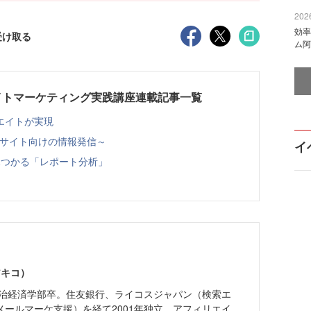
2026
効率
受け取る
ム阿
イトマーケティング実践講座連載記事一覧
エイトが実現
携サイト向けの情報発信～
イ
見つかる「レポート分析」
アキコ）
学政治経済学部卒。住友銀行、ライコスジャパン（検索エ
メールマーケ支援）を経て2001年独立。アフィリエイ