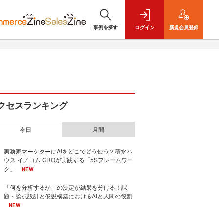
事例を探す
ログイン
新規
会員登録
クセスランキング
今日
月間
実務家マーケターはAIをどこでどう使う？積水ハ
ウス イノコム CROが実践する「5Sフレームワー
ク」
NEW
「何を分析するか」の決定が結果を分ける！課
題・論点設計と仮説構築におけるAIと人間の役割
NEW