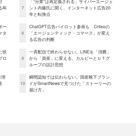
け
「“分業”は再定義される」サイバーエージェ
AI
7
ント内藤氏に聞く、インターネット広告20
年と転換点
ボー
ChatGPT広告パイロット参画も Criteoの
ケタ
8
「エージェンティック・コマース」が変え
る広告の判断
た状
一斉配信で終わらせない。LINEを「消費」
プロ
9
から「資産」に変える、カルビーとＵＴグ
ループの設計思想
ぶ理
瞬間認知では伝わらない。国産靴下ブラン
経
10
ドがSmartNewsで見つけた「ストーリーの
届け方」