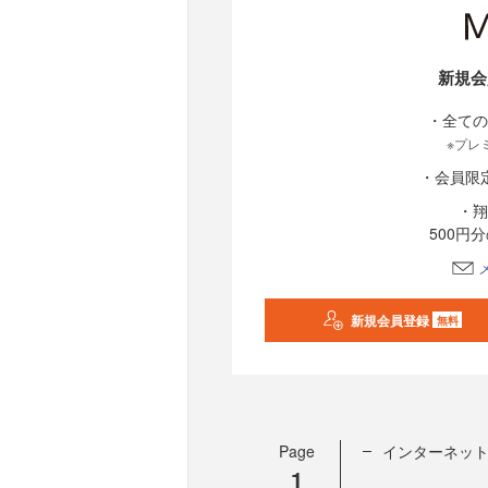
新規会
・全ての
※プレ
・会員限
・翔
500円
新規会員登録
無料
Page
インターネッ
1