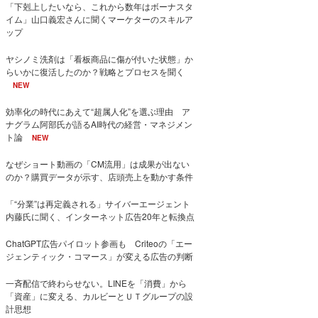
「下剋上したいなら、これから数年はボーナスタ
イム」山口義宏さんに聞くマーケターのスキルア
ップ
ヤシノミ洗剤は「看板商品に傷が付いた状態」か
らいかに復活したのか？戦略とプロセスを聞く
NEW
効率化の時代にあえて“超属人化”を選ぶ理由 ア
ナグラム阿部氏が語るAI時代の経営・マネジメン
ト論
NEW
なぜショート動画の「CM流用」は成果が出ない
のか？購買データが示す、店頭売上を動かす条件
「“分業”は再定義される」サイバーエージェント
内藤氏に聞く、インターネット広告20年と転換点
ChatGPT広告パイロット参画も Criteoの「エー
ジェンティック・コマース」が変える広告の判断
一斉配信で終わらせない。LINEを「消費」から
「資産」に変える、カルビーとＵＴグループの設
計思想