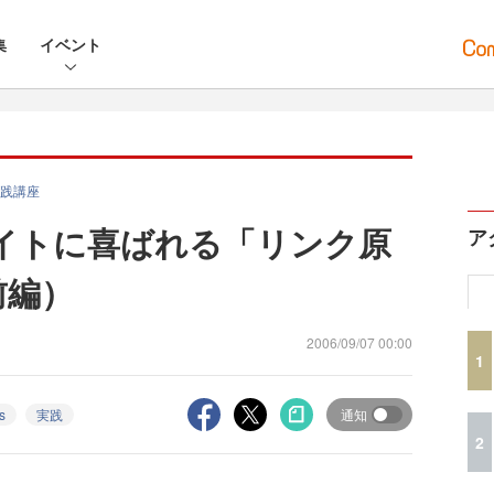
集
イベント
践講座
イトに喜ばれる「リンク原
ア
前編）
2006/09/07 00:00
1
s
実践
通知
2