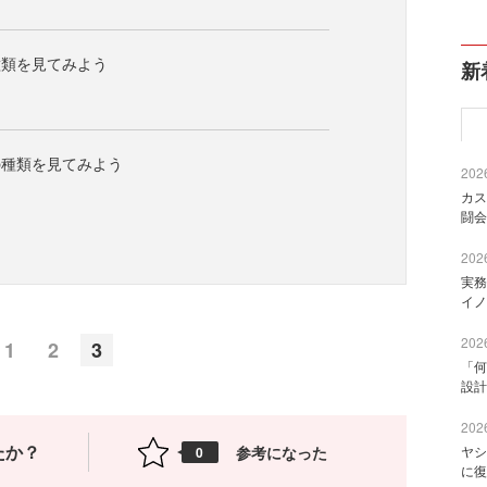
種類を見てみよう
新
の種類を見てみよう
2026
カス
闘会
2026
実務
イノ
2026
1
2
3
「何
設計
2026
たか？
参考になった
ヤシ
0
に復