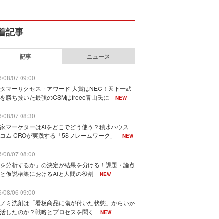
着記事
記事
ニュース
/08/07 09:00
タマーサクセス・アワード 大賞はNEC！天下一武
を勝ち抜いた最強のCSMはfreee青山氏に
NEW
/08/07 08:30
家マーケターはAIをどこでどう使う？積水ハウス
コム CROが実践する「5Sフレームワーク」
NEW
/08/07 08:00
を分析するか」の決定が結果を分ける！課題・論点
と仮説構築におけるAIと人間の役割
NEW
/08/06 09:00
ノミ洗剤は「看板商品に傷が付いた状態」からいか
活したのか？戦略とプロセスを聞く
NEW