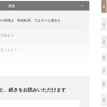
目次
3
用の原稿は「単純転用」ではダメな場合も
4
見てみよう
5
を見てみよう
6
7
8
と、
続きをお読みいただけます
9