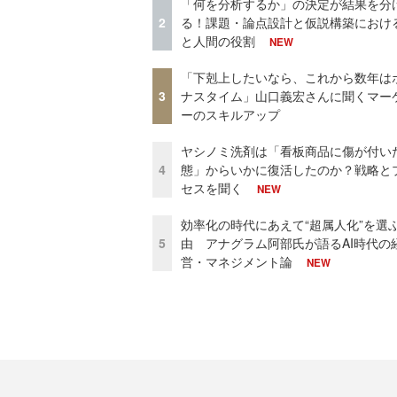
「何を分析するか」の決定が結果を分
2
る！課題・論点設計と仮説構築における
と人間の役割
NEW
「下剋上したいなら、これから数年は
3
ナスタイム」山口義宏さんに聞くマー
ーのスキルアップ
ヤシノミ洗剤は「看板商品に傷が付い
4
態」からいかに復活したのか？戦略と
セスを聞く
NEW
効率化の時代にあえて“超属人化”を選
5
由 アナグラム阿部氏が語るAI時代の
営・マネジメント論
NEW