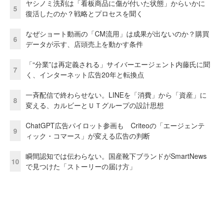
ヤシノミ洗剤は「看板商品に傷が付いた状態」からいかに
5
復活したのか？戦略とプロセスを聞く
なぜショート動画の「CM流用」は成果が出ないのか？購買
6
データが示す、店頭売上を動かす条件
「“分業”は再定義される」サイバーエージェント内藤氏に聞
7
く、インターネット広告20年と転換点
一斉配信で終わらせない。LINEを「消費」から「資産」に
8
変える、カルビーとＵＴグループの設計思想
ChatGPT広告パイロット参画も Criteoの「エージェンテ
9
ィック・コマース」が変える広告の判断
瞬間認知では伝わらない。国産靴下ブランドがSmartNews
10
で見つけた「ストーリーの届け方」