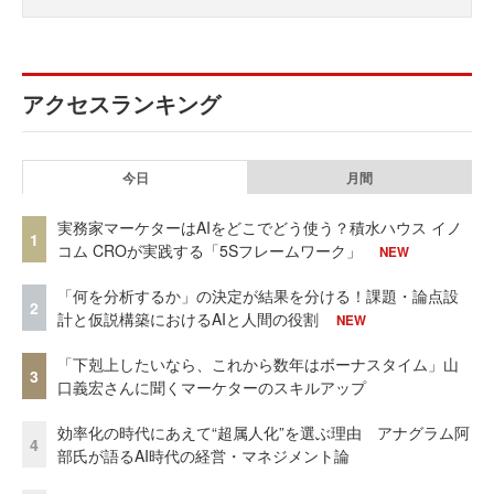
アクセスランキング
今日
月間
実務家マーケターはAIをどこでどう使う？積水ハウス イノ
1
コム CROが実践する「5Sフレームワーク」
NEW
「何を分析するか」の決定が結果を分ける！課題・論点設
2
計と仮説構築におけるAIと人間の役割
NEW
「下剋上したいなら、これから数年はボーナスタイム」山
3
口義宏さんに聞くマーケターのスキルアップ
効率化の時代にあえて“超属人化”を選ぶ理由 アナグラム阿
4
部氏が語るAI時代の経営・マネジメント論