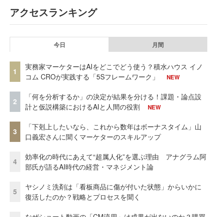
アクセスランキング
今日
月間
実務家マーケターはAIをどこでどう使う？積水ハウス イノ
1
コム CROが実践する「5Sフレームワーク」
NEW
「何を分析するか」の決定が結果を分ける！課題・論点設
2
計と仮説構築におけるAIと人間の役割
NEW
「下剋上したいなら、これから数年はボーナスタイム」山
3
口義宏さんに聞くマーケターのスキルアップ
効率化の時代にあえて“超属人化”を選ぶ理由 アナグラム阿
4
部氏が語るAI時代の経営・マネジメント論
ヤシノミ洗剤は「看板商品に傷が付いた状態」からいかに
5
復活したのか？戦略とプロセスを聞く
なぜショート動画の「CM流用」は成果が出ないのか？購買