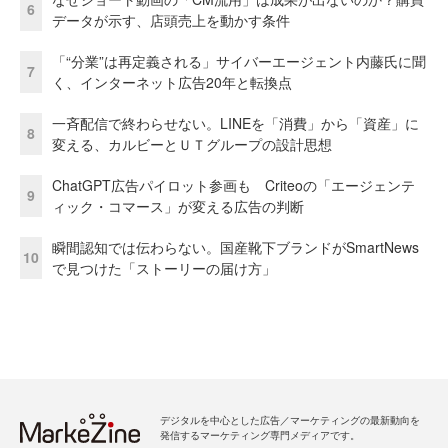
6
データが示す、店頭売上を動かす条件
「“分業”は再定義される」サイバーエージェント内藤氏に聞
7
く、インターネット広告20年と転換点
一斉配信で終わらせない。LINEを「消費」から「資産」に
8
変える、カルビーとＵＴグループの設計思想
ChatGPT広告パイロット参画も Criteoの「エージェンテ
9
ィック・コマース」が変える広告の判断
瞬間認知では伝わらない。国産靴下ブランドがSmartNews
10
で見つけた「ストーリーの届け方」
デジタルを中心とした広告／マーケティングの最新動向を
発信するマーケティング専門メディアです。