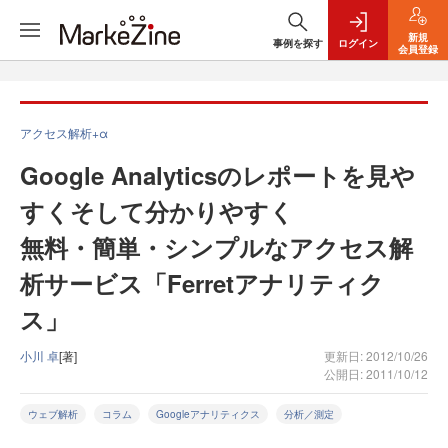
新規
事例を探す
ログイン
会員登録
アクセス解析+α
Google Analyticsのレポートを見や
すくそして分かりやすく
無料・簡単・シンプルなアクセス解
析サービス「Ferretアナリティク
ス」
小川 卓
[著]
更新日: 2012/10/26
公開日: 2011/10/12
ウェブ解析
コラム
Googleアナリティクス
分析／測定