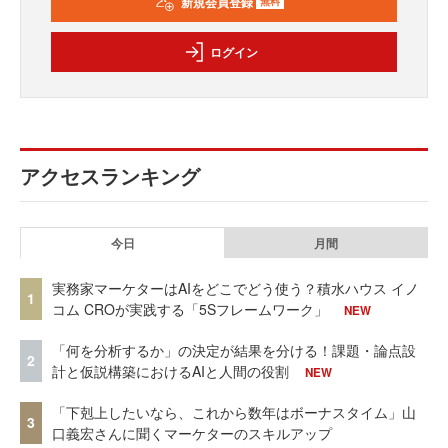
新規会員登録
無料
ログイン
アクセスランキング
今日
月間
実務家マーケターはAIをどこでどう使う？積水ハウス イノ
1
コム CROが実践する「5Sフレームワーク」
NEW
「何を分析するか」の決定が結果を分ける！課題・論点設
2
計と仮説構築におけるAIと人間の役割
NEW
「下剋上したいなら、これから数年はボーナスタイム」山
3
口義宏さんに聞くマーケターのスキルアップ