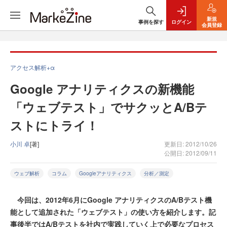
新規
事例を探す
ログイン
会員登録
アクセス解析+α
Google アナリティクスの新機能
「ウェブテスト」でサクッとA/Bテ
ストにトライ！
小川 卓
[著]
更新日: 2012/10/26
公開日: 2012/09/11
ウェブ解析
コラム
Googleアナリティクス
分析／測定
今回は、2012年6月にGoogle アナリティクスのA/Bテスト機
能として追加された「ウェブテスト」の使い方を紹介します。記
事後半ではA/Bテストを社内で実践していく上で必要なプロセス