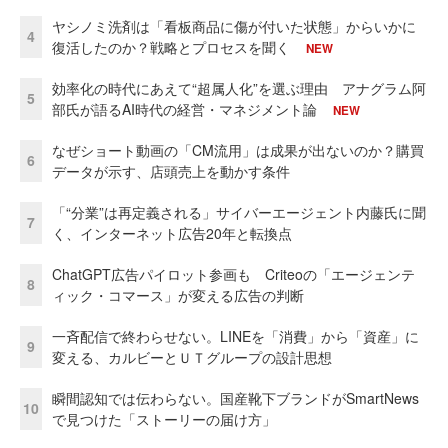
ヤシノミ洗剤は「看板商品に傷が付いた状態」からいかに
4
復活したのか？戦略とプロセスを聞く
NEW
効率化の時代にあえて“超属人化”を選ぶ理由 アナグラム阿
5
部氏が語るAI時代の経営・マネジメント論
NEW
なぜショート動画の「CM流用」は成果が出ないのか？購買
6
データが示す、店頭売上を動かす条件
「“分業”は再定義される」サイバーエージェント内藤氏に聞
7
く、インターネット広告20年と転換点
ChatGPT広告パイロット参画も Criteoの「エージェンテ
8
ィック・コマース」が変える広告の判断
一斉配信で終わらせない。LINEを「消費」から「資産」に
9
変える、カルビーとＵＴグループの設計思想
瞬間認知では伝わらない。国産靴下ブランドがSmartNews
10
で見つけた「ストーリーの届け方」