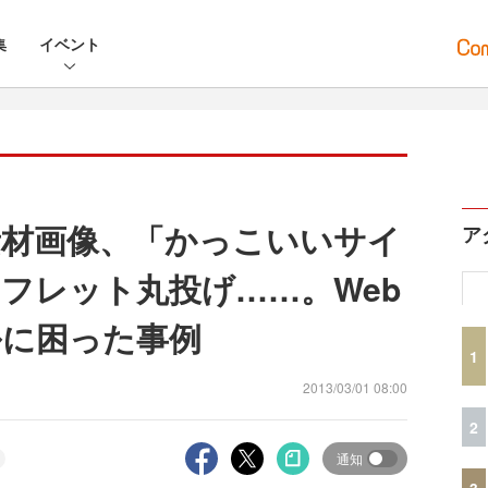
集
イベント
材画像、「かっこいいサイ
ア
フレット丸投げ……。Web
ルに困った事例
1
2013/03/01 08:00
2
通知
3