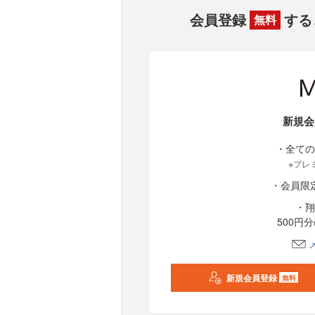
会員登録
する
無料
新規会
・全ての
※プレ
・会員限
・翔
500円
新規会員登録
無料