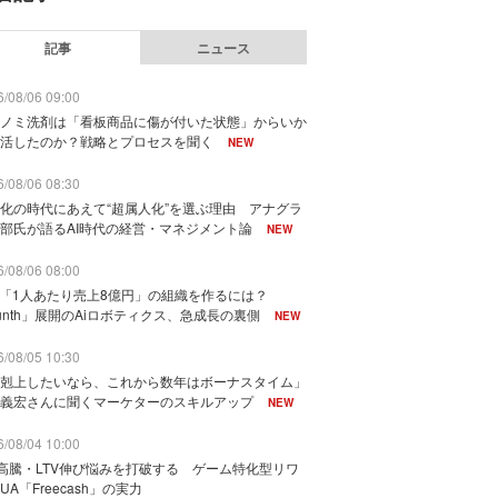
記事
ニュース
/08/06 09:00
ノミ洗剤は「看板商品に傷が付いた状態」からいか
活したのか？戦略とプロセスを聞く
NEW
/08/06 08:30
化の時代にあえて“超属人化”を選ぶ理由 アナグラ
部氏が語るAI時代の経営・マネジメント論
NEW
/08/06 08:00
で「1人あたり売上8億円」の組織を作るには？
unth」展開のAiロボティクス、急成長の裏側
NEW
/08/05 10:30
剋上したいなら、これから数年はボーナスタイム」
義宏さんに聞くマーケターのスキルアップ
NEW
/08/04 10:00
I高騰・LTV伸び悩みを打破する ゲーム特化型リワ
UA「Freecash」の実力