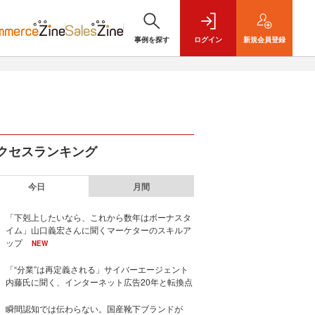
事例を探す
ログイン
新規
会員登録
クセスランキング
今日
月間
「下剋上したいなら、これから数年はボーナスタ
イム」山口義宏さんに聞くマーケターのスキルア
ップ
NEW
「“分業”は再定義される」サイバーエージェント
内藤氏に聞く、インターネット広告20年と転換点
瞬間認知では伝わらない。国産靴下ブランドが