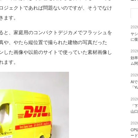
ロジェクトであれば問題ないのですが、そうでなけ
きます。
2026
ると、家庭用のコンパクトデジカメでフラッシュを
ヤシ
に復
真や、やたら縦位置で撮られた建物の写真だった
2026
ンした画像や以前のサイトで使っていた素材画像し
効率
れます。
ム阿
2026
AI
「Y
2026
「下
山口
2026
CP
ード