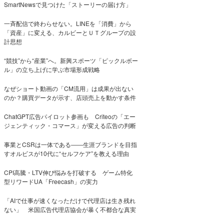
SmartNewsで見つけた「ストーリーの届け方」
一斉配信で終わらせない。LINEを「消費」から
「資産」に変える、カルビーとＵＴグループの設
計思想
“競技”から“産業”へ。新興スポーツ「ピックルボー
ル」の立ち上げに学ぶ市場形成戦略
なぜショート動画の「CM流用」は成果が出ない
のか？購買データが示す、店頭売上を動かす条件
ChatGPT広告パイロット参画も Criteoの「エー
ジェンティック・コマース」が変える広告の判断
事業とCSRは一体である――生涯ブランドを目指
すオルビスが10代に“セルフケア”を教える理由
CPI高騰・LTV伸び悩みを打破する ゲーム特化
型リワードUA「Freecash」の実力
「AIで仕事が速くなっただけで代理店は生き残れ
ない」 米国広告代理店協会が暴く不都合な真実