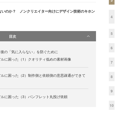
ないのか？ ノンクリエイター向けにデザイン技術のキホン
4
5
目次
6
た後の「気に入らない」を防ぐために
アルに困った（1）クオリティ低めの素材画像
7
アルに困った（2）制作側と依頼側の意思疎通ができて
8
9
アルに困った（3）パンフレット丸投げ依頼
10