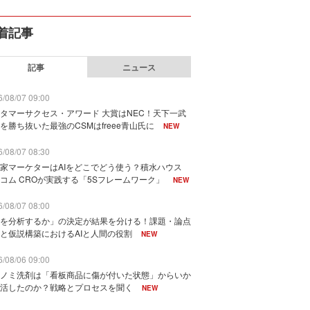
着記事
記事
ニュース
/08/07 09:00
タマーサクセス・アワード 大賞はNEC！天下一武
を勝ち抜いた最強のCSMはfreee青山氏に
NEW
/08/07 08:30
家マーケターはAIをどこでどう使う？積水ハウス
コム CROが実践する「5Sフレームワーク」
NEW
/08/07 08:00
を分析するか」の決定が結果を分ける！課題・論点
と仮説構築におけるAIと人間の役割
NEW
/08/06 09:00
ノミ洗剤は「看板商品に傷が付いた状態」からいか
活したのか？戦略とプロセスを聞く
NEW