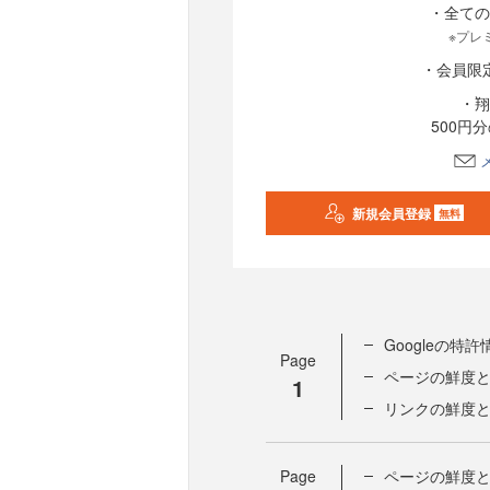
・全ての
※プレ
・会員限
・翔
500円
新規会員登録
無料
Googleの特許
Page
ページの鮮度
1
リンクの鮮度
Page
ページの鮮度