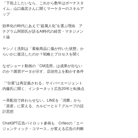
「下剋上したいなら、これから数年はボーナスタ
イム」山口義宏さんに聞くマーケターのスキルア
ップ
効率化の時代にあえて“超属人化”を選ぶ理由 ア
ナグラム阿部氏が語るAI時代の経営・マネジメン
ト論
ヤシノミ洗剤は「看板商品に傷が付いた状態」か
らいかに復活したのか？戦略とプロセスを聞く
なぜショート動画の「CM流用」は成果が出ない
のか？購買データが示す、店頭売上を動かす条件
「“分業”は再定義される」サイバーエージェント
内藤氏に聞く、インターネット広告20年と転換点
一斉配信で終わらせない。LINEを「消費」から
「資産」に変える、カルビーとＵＴグループの設
計思想
ChatGPT広告パイロット参画も Criteoの「エー
ジェンティック・コマース」が変える広告の判断