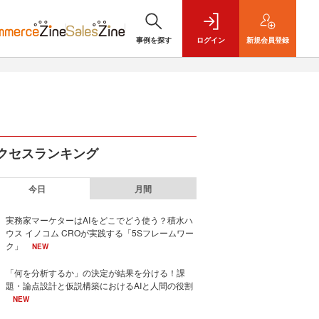
事例を探す
ログイン
新規
会員登録
クセスランキング
今日
月間
実務家マーケターはAIをどこでどう使う？積水ハ
ウス イノコム CROが実践する「5Sフレームワー
ク」
NEW
「何を分析するか」の決定が結果を分ける！課
題・論点設計と仮説構築におけるAIと人間の役割
NEW