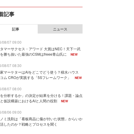
着記事
記事
ニュース
/08/07 09:00
タマーサクセス・アワード 大賞はNEC！天下一武
を勝ち抜いた最強のCSMはfreee青山氏に
NEW
/08/07 08:30
家マーケターはAIをどこでどう使う？積水ハウス
コム CROが実践する「5Sフレームワーク」
NEW
/08/07 08:00
を分析するか」の決定が結果を分ける！課題・論点
と仮説構築におけるAIと人間の役割
NEW
/08/06 09:00
ノミ洗剤は「看板商品に傷が付いた状態」からいか
活したのか？戦略とプロセスを聞く