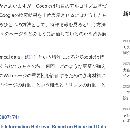
思いますが、Googleは独自のアルゴリズム基づ
新
Googleの検索結果を上位表示させるにはどうしたら
るひとつの方法として、特許情報を見るという方法
が我々のページをどのように評価しているのかを読み解
2026
カス
闘会
orical data」
(
注1
）という特許によるとGoogleは特
2026
つくられてからその後、何回、どのような更新が加え
実務
のWebページの重要性を評価するための参考材料に
イノ
「ページの鮮度」という概念と「リンクの鮮度」と
2026
「何
設計
2026
ヤシ
050071741
に復
: Information Retrieval Based on Historical Data