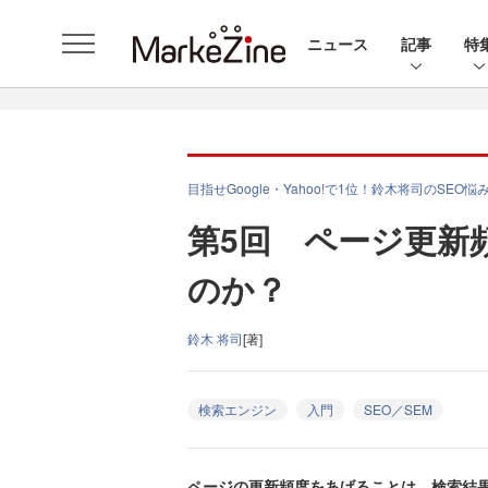
ニュース
記事
特
目指せGoogle・Yahoo!で1位！鈴木将司のSEO悩
第5回 ページ更新
のか？
鈴木 将司
[著]
検索エンジン
入門
SEO／SEM
ページの更新頻度をあげることは、検索結