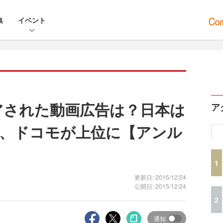
集
イベント
ェアされた動画広告は？日本は
ア
、ドコモが上位に【アンル
1
更新日: 2015/12/24
公開日: 2015/12/24
2
通知