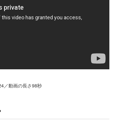
024／動画の長さ98秒
？