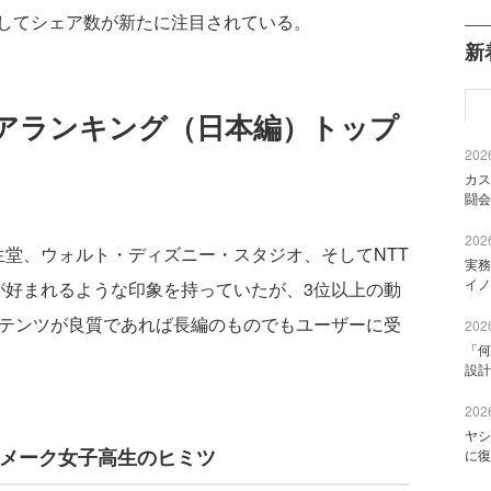
してシェア数が新たに注目されている。
新
ェアランキング（日本編）トップ
2026
カス
闘会
2026
堂、ウォルト・ディズニー・スタジオ、そしてNTT
実務
イノ
が好まれるような印象を持っていたが、3位以上の動
ンテンツが良質であれば長編のものでもユーザーに受
2026
「何
設計
2026
ヤシ
rl? メーク女子高生のヒミツ
に復