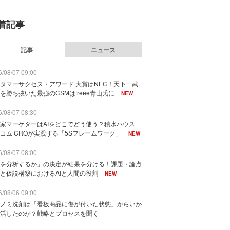
着記事
記事
ニュース
/08/07 09:00
タマーサクセス・アワード 大賞はNEC！天下一武
を勝ち抜いた最強のCSMはfreee青山氏に
NEW
/08/07 08:30
家マーケターはAIをどこでどう使う？積水ハウス
コム CROが実践する「5Sフレームワーク」
NEW
/08/07 08:00
を分析するか」の決定が結果を分ける！課題・論点
と仮説構築におけるAIと人間の役割
NEW
/08/06 09:00
ノミ洗剤は「看板商品に傷が付いた状態」からいか
活したのか？戦略とプロセスを聞く