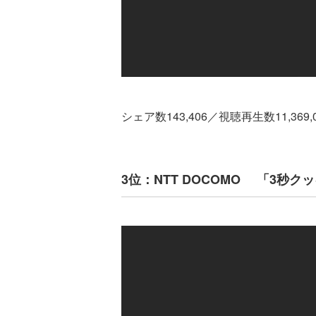
シェア数143,406／視聴再生数11,369
3位：NTT DOCOMO 「3秒ク