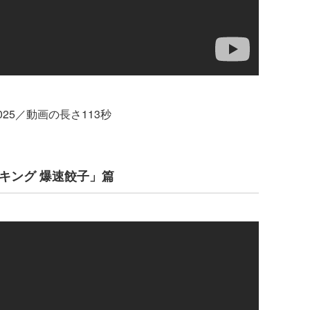
,025／動画の長さ113秒
ッキング 爆速餃子」篇