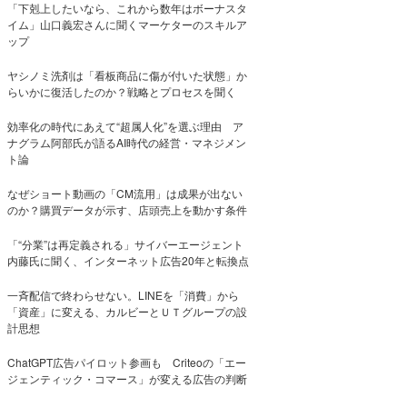
「下剋上したいなら、これから数年はボーナスタ
イム」山口義宏さんに聞くマーケターのスキルア
ップ
ヤシノミ洗剤は「看板商品に傷が付いた状態」か
らいかに復活したのか？戦略とプロセスを聞く
効率化の時代にあえて“超属人化”を選ぶ理由 ア
ナグラム阿部氏が語るAI時代の経営・マネジメン
ト論
なぜショート動画の「CM流用」は成果が出ない
のか？購買データが示す、店頭売上を動かす条件
「“分業”は再定義される」サイバーエージェント
内藤氏に聞く、インターネット広告20年と転換点
一斉配信で終わらせない。LINEを「消費」から
「資産」に変える、カルビーとＵＴグループの設
計思想
ChatGPT広告パイロット参画も Criteoの「エー
ジェンティック・コマース」が変える広告の判断