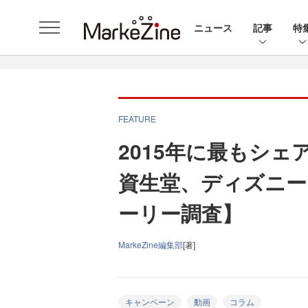
ニュース
記事
特
FEATURE
2015年に最もシ
資生堂、ディズニー
ーリー調査】
MarkeZine編集部
[著]
キャンペーン
動画
コラム