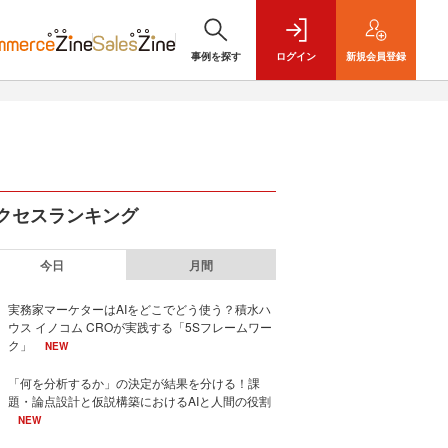
事例を探す
ログイン
新規
会員登録
クセスランキング
今日
月間
実務家マーケターはAIをどこでどう使う？積水ハ
ウス イノコム CROが実践する「5Sフレームワー
ク」
NEW
「何を分析するか」の決定が結果を分ける！課
題・論点設計と仮説構築におけるAIと人間の役割
NEW