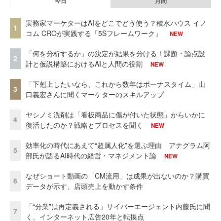
今日
月間
実務家マーケターはAIをどこでどう使う？積水ハウス イノ
1
コム CROが実践する「5Sフレームワーク」
NEW
「何を分析するか」の決定が結果を分ける！課題・論点設
2
計と仮説構築におけるAIと人間の役割
NEW
「下剋上したいなら、これから数年はボーナスタイム」山
3
口義宏さんに聞くマーケターのスキルアップ
ヤシノミ洗剤は「看板商品に傷が付いた状態」からいかに
4
復活したのか？戦略とプロセスを聞く
NEW
効率化の時代にあえて“超属人化”を選ぶ理由 アナグラム阿
5
部氏が語るAI時代の経営・マネジメント論
NEW
なぜショート動画の「CM流用」は成果が出ないのか？購買
6
データが示す、店頭売上を動かす条件
「“分業”は再定義される」サイバーエージェント内藤氏に聞
7
く、インターネット広告20年と転換点