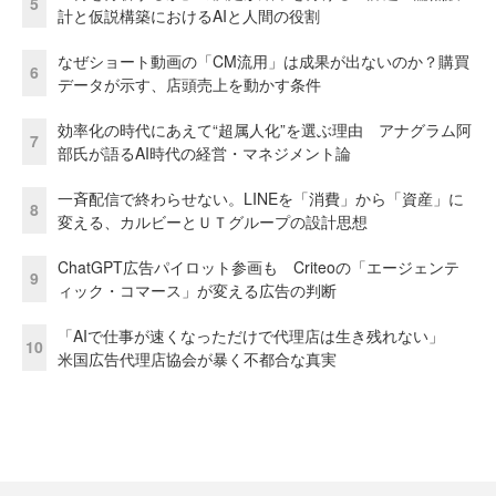
5
計と仮説構築におけるAIと人間の役割
なぜショート動画の「CM流用」は成果が出ないのか？購買
6
データが示す、店頭売上を動かす条件
効率化の時代にあえて“超属人化”を選ぶ理由 アナグラム阿
7
部氏が語るAI時代の経営・マネジメント論
一斉配信で終わらせない。LINEを「消費」から「資産」に
8
変える、カルビーとＵＴグループの設計思想
ChatGPT広告パイロット参画も Criteoの「エージェンテ
9
ィック・コマース」が変える広告の判断
「AIで仕事が速くなっただけで代理店は生き残れない」
10
米国広告代理店協会が暴く不都合な真実