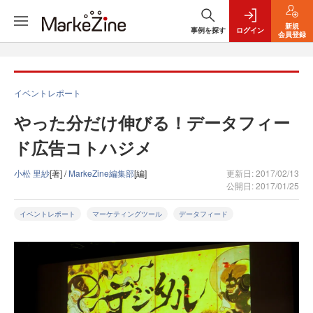
新規
事例を探す
ログイン
会員登録
イベントレポート
やった分だけ伸びる！データフィー
ド広告コトハジメ
小松 里紗
[著] /
MarkeZine編集部
[編]
更新日: 2017/02/13
公開日: 2017/01/25
イベントレポート
マーケティングツール
データフィード