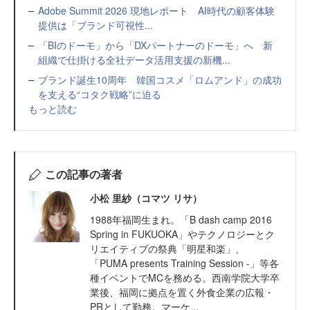
Adobe Summit 2026 現地レポート AI時代の顧客体験
提供は「ブランド可視性...
「BIのドーモ」から「DXパートナーのドーモ」へ 新
組織で仕掛ける全社データ活用支援の新機...
ブランド誕生10周年 韓国コスメ「ロムアンド」の成功
を支える“コタク戦略”に迫る
もっと読む
この記事の著者
小松 里紗（コマツ リサ）
1988年福岡生まれ。「B dash camp 2016
Spring in FUKUOKA」やテクノロジーとク
リエイティブの祭典「明星和楽」、
「PUMA presents Training Session -」等各
種イベントでMCを務める。西南学院大学卒
業後、福岡に拠点を置く外食企業の広報・
PRとして勤務。マーケ...