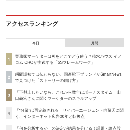
アクセスランキング
今日
月間
実務家マーケターはAIをどこでどう使う？積水ハウス イノ
1
コム CROが実践する「5Sフレームワーク」
瞬間認知では伝わらない。国産靴下ブランドがSmartNews
2
で見つけた「ストーリーの届け方」
「下剋上したいなら、これから数年はボーナスタイム」山
3
口義宏さんに聞くマーケターのスキルアップ
「“分業”は再定義される」サイバーエージェント内藤氏に聞
4
く、インターネット広告20年と転換点
「何を分析するか」の決定が結果を分ける！課題・論点設