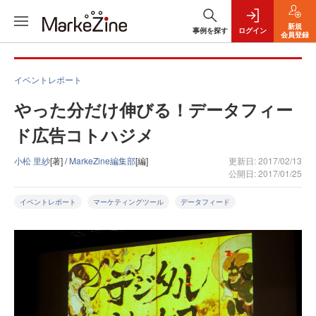
新規
事例を探す
ログイン
会員登録
イベントレポート
やった分だけ伸びる！データフィー
ド広告コトハジメ
小松 里紗
[著] /
MarkeZine編集部
[編]
更新日: 2017/02/13
公開日: 2017/01/25
イベントレポート
マーケティングツール
データフィード