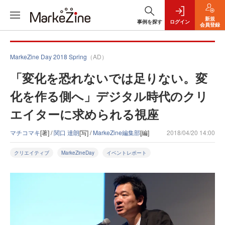
新規
事例を探す
ログイン
会員登録
MarkeZine Day 2018 Spring
（AD）
「変化を恐れないでは足りない。変
化を作る側へ」デジタル時代のクリ
エイターに求められる視座
マチコマキ
[著] /
関口 達朗
[写] /
MarkeZine編集部
[編]
2018/04/20 14:00
クリエイティブ
MarkeZineDay
イベントレポート