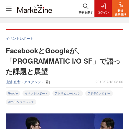
新規
事例を探す
ログイン
会員登録
イベントレポート
FacebookとGoogleが、
「PROGRAMMATIC I/O SF」で語っ
た課題と展望
山浦 直宏（アユダンテ）
[著]
2018/07/13 08:00
Google
イベントレポート
アトリビューション
アドテクノロジー
海外カンファレンス