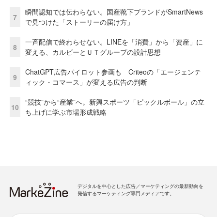
瞬間認知では伝わらない。国産靴下ブランドがSmartNews
7
で見つけた「ストーリーの届け方」
一斉配信で終わらせない。LINEを「消費」から「資産」に
8
変える、カルビーとＵＴグループの設計思想
ChatGPT広告パイロット参画も Criteoの「エージェンテ
9
ィック・コマース」が変える広告の判断
“競技”から“産業”へ。新興スポーツ「ピックルボール」の立
10
ち上げに学ぶ市場形成戦略
デジタルを中心とした広告／マーケティングの最新動向を
発信するマーケティング専門メディアです。