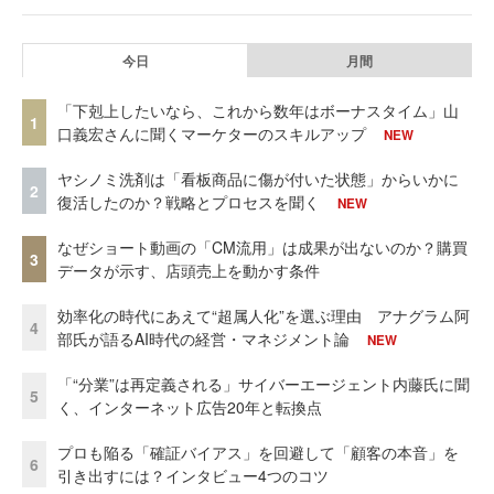
今日
月間
「下剋上したいなら、これから数年はボーナスタイム」山
1
口義宏さんに聞くマーケターのスキルアップ
NEW
ヤシノミ洗剤は「看板商品に傷が付いた状態」からいかに
2
復活したのか？戦略とプロセスを聞く
NEW
なぜショート動画の「CM流用」は成果が出ないのか？購買
3
データが示す、店頭売上を動かす条件
効率化の時代にあえて“超属人化”を選ぶ理由 アナグラム阿
4
部氏が語るAI時代の経営・マネジメント論
NEW
「“分業”は再定義される」サイバーエージェント内藤氏に聞
5
く、インターネット広告20年と転換点
プロも陥る「確証バイアス」を回避して「顧客の本音」を
6
引き出すには？インタビュー4つのコツ