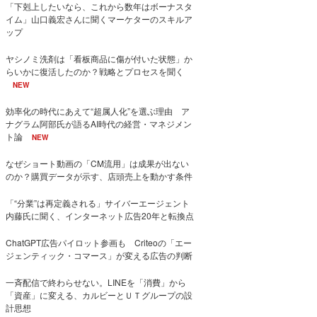
「下剋上したいなら、これから数年はボーナスタ
イム」山口義宏さんに聞くマーケターのスキルア
ップ
ヤシノミ洗剤は「看板商品に傷が付いた状態」か
らいかに復活したのか？戦略とプロセスを聞く
NEW
効率化の時代にあえて“超属人化”を選ぶ理由 ア
ナグラム阿部氏が語るAI時代の経営・マネジメン
ト論
NEW
なぜショート動画の「CM流用」は成果が出ない
のか？購買データが示す、店頭売上を動かす条件
「“分業”は再定義される」サイバーエージェント
内藤氏に聞く、インターネット広告20年と転換点
ChatGPT広告パイロット参画も Criteoの「エー
ジェンティック・コマース」が変える広告の判断
一斉配信で終わらせない。LINEを「消費」から
「資産」に変える、カルビーとＵＴグループの設
計思想