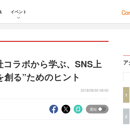
集
イベント
社コラボから学ぶ、SNS上
ア
を創る”ためのヒント
2018/08/30 08:00
1
通知
2