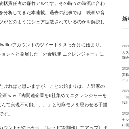
統括責任者の森竹アルです。その時々の時流に合わ
を分析してきた本連載。過去の記事では、映画や音
新
ツがどのようにシェア拡散されているのかを解説し
itterアカウントのツイートをきっかけに始まり、
2026
カス
ションへと発展した「外食戦隊 ニクレンジャー」に
闘会
2026
実務
イノ
だければと思いますが、ことの始まりは、吉野家の
2026
ボツ企画ｗｗ『肉関連企業を5社集めてニクレンジャーを
「何
設計
なんて実現不可能。。。」と戦隊モノを思わせる手描
です。
2026
ヤシ
に復
ウントがのっかり、“レッド”を制作してアップしま