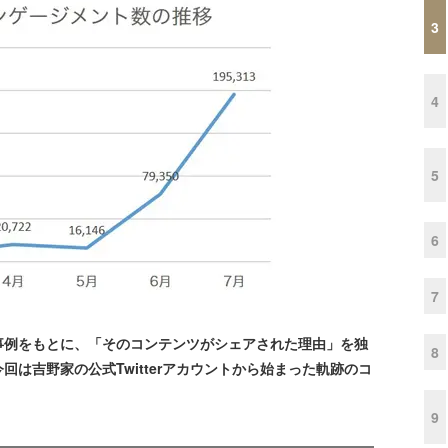
3
4
5
6
7
例をもとに、「そのコンテンツがシェアされた理由」を独
8
は吉野家の公式Twitterアカウントから始まった軌跡のコ
9