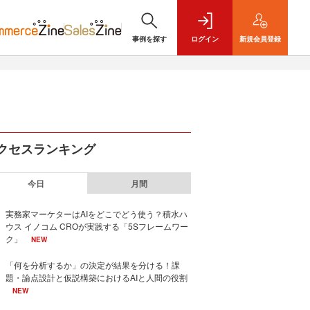
事例を探す
ログイン
新規
会員登録
クセスランキング
今日
月間
実務家マーケターはAIをどこでどう使う？積水ハ
ウス イノコム CROが実践する「5Sフレームワー
ク」
NEW
「何を分析するか」の決定が結果を分ける！課
題・論点設計と仮説構築におけるAIと人間の役割
NEW