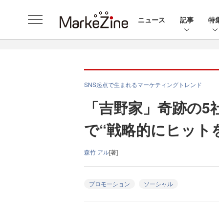
ニュース
記事
特
SNS起点で生まれるマーケティングトレンド
「吉野家」奇跡の5
で“戦略的にヒット
森竹 アル
[著]
プロモーション
ソーシャル