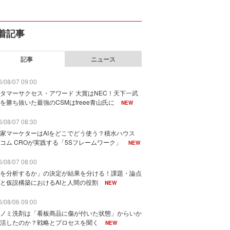
着記事
記事
ニュース
/08/07 09:00
タマーサクセス・アワード 大賞はNEC！天下一武
を勝ち抜いた最強のCSMはfreee青山氏に
NEW
/08/07 08:30
家マーケターはAIをどこでどう使う？積水ハウス
コム CROが実践する「5Sフレームワーク」
NEW
/08/07 08:00
を分析するか」の決定が結果を分ける！課題・論点
と仮説構築におけるAIと人間の役割
NEW
/08/06 09:00
ノミ洗剤は「看板商品に傷が付いた状態」からいか
活したのか？戦略とプロセスを聞く
NEW