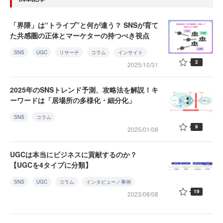
「界隈」は“トライブ”と何が違う？ SNSが育て
た共感圏の正体とマーケターの持つべき視点
SNS
UGC
リサーチ
コラム
インサイト
2
2025/10/31
2025年のSNSトレンド予測、攻略法を解説！キ
ーワードは「居場所の多様化・細分化」
SNS
コラム
9
2025/01/08
UGCは本当にビジネスに貢献するのか？
【UGCを4タイプに分類】
SNS
UGC
コラム
インタビュー／事例
19
2023/08/08