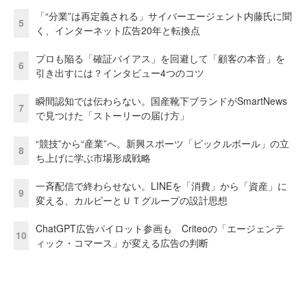
「“分業”は再定義される」サイバーエージェント内藤氏に聞
5
く、インターネット広告20年と転換点
プロも陥る「確証バイアス」を回避して「顧客の本音」を
6
引き出すには？インタビュー4つのコツ
瞬間認知では伝わらない。国産靴下ブランドがSmartNews
7
で見つけた「ストーリーの届け方」
“競技”から“産業”へ。新興スポーツ「ピックルボール」の立
8
ち上げに学ぶ市場形成戦略
一斉配信で終わらせない。LINEを「消費」から「資産」に
9
変える、カルビーとＵＴグループの設計思想
ChatGPT広告パイロット参画も Criteoの「エージェンテ
10
ィック・コマース」が変える広告の判断