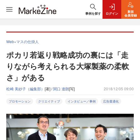
新規
事例を探す
ログイン
会員登録
Web×マスの仕掛人
ポカリ若返り戦略成功の裏には「走
りながら考えられる大塚製薬の柔軟
さ」がある
松崎 美紗子（編集部）
[著] /
関口 達朗
[写]
2018/12/05 09:00
プロモーション
クリエイティブ
インタビュー／事例
広告最適化