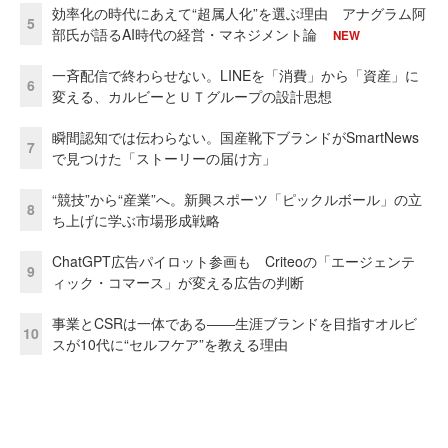
効率化の時代にあえて“超属人化”を選ぶ理由 アナグラム阿
5
部氏が語るAI時代の経営・マネジメント論
NEW
一斉配信で終わらせない。LINEを「消費」から「資産」に
6
変える、カルビーとＵＴグループの設計思想
瞬間認知では伝わらない。国産靴下ブランドがSmartNews
7
で見つけた「ストーリーの届け方」
“競技”から“産業”へ。新興スポーツ「ピックルボール」の立
8
ち上げに学ぶ市場形成戦略
ChatGPT広告パイロット参画も Criteoの「エージェンテ
9
ィック・コマース」が変える広告の判断
事業とCSRは一体である――生涯ブランドを目指すオルビ
10
スが10代に“セルフケア”を教える理由