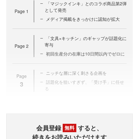
「マジックインキ」とのコラボ商品第2弾
として発売
Page
1
メディア掲載をきっかけに認知が拡大
「文具×キッチン」のギャップが話題化に
寄与
Page
2
初回生産分の在庫は10日間以内でゼロに
ニッチな層に深く刺さる企画を
Page
話題化を狙いすぎず、「受け手」に任せ
3
る
会員登録
すると、
無料
続きをお読みいただけます