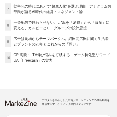
効率化の時代にあえて“超属人化”を選ぶ理由 アナグラム阿
7
部氏が語るAI時代の経営・マネジメント論
一斉配信で終わらせない。LINEを「消費」から「資産」に
8
変える、カルビーとＵＴグループの設計思想
広告は劇場からテーマパークへ。細田高広氏に聞く生活者
9
とブランドの20年とこれからの「問い」
CPI高騰・LTV伸び悩みを打破する ゲーム特化型リワード
10
UA「Freecash」の実力
デジタルを中心とした広告／マーケティングの最新動向を
発信するマーケティング専門メディアです。