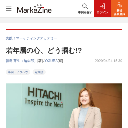
新規
事例を探す
ログイン
会員登録
実践！マーケティングアカデミー
若年層の心、どう掴む!?
福島 芽生（編集部）
[著] /
OGURA
[写]
2020/04/24 15:30
事例・ノウハウ
定期誌