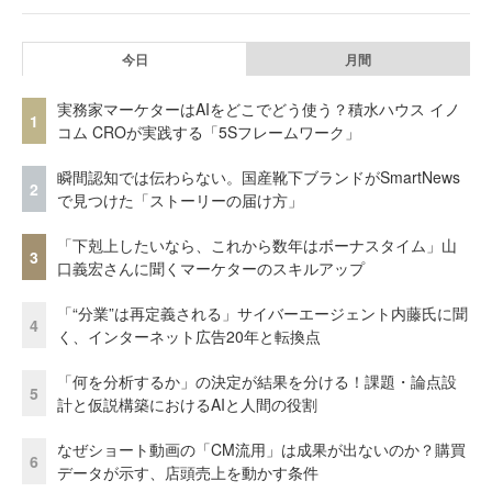
今日
月間
実務家マーケターはAIをどこでどう使う？積水ハウス イノ
1
コム CROが実践する「5Sフレームワーク」
瞬間認知では伝わらない。国産靴下ブランドがSmartNews
2
で見つけた「ストーリーの届け方」
「下剋上したいなら、これから数年はボーナスタイム」山
3
口義宏さんに聞くマーケターのスキルアップ
「“分業”は再定義される」サイバーエージェント内藤氏に聞
4
く、インターネット広告20年と転換点
「何を分析するか」の決定が結果を分ける！課題・論点設
5
計と仮説構築におけるAIと人間の役割
なぜショート動画の「CM流用」は成果が出ないのか？購買
6
データが示す、店頭売上を動かす条件