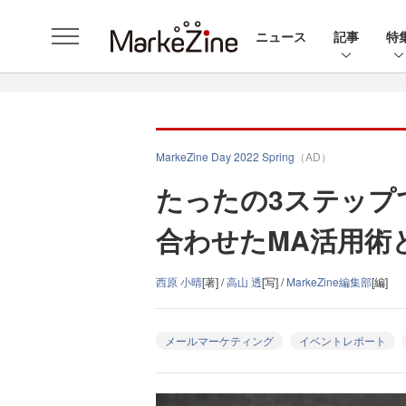
ニュース
記事
特
MarkeZine Day 2022 Spring
（AD）
たったの3ステップ
合わせたMA活用術
西原 小晴
[著] /
高山 透
[写] /
MarkeZine編集部
[編]
メールマーケティング
イベントレポート