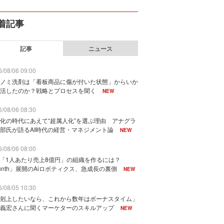
着記事
記事
ニュース
/08/06 09:00
ノミ洗剤は「看板商品に傷が付いた状態」からいか
活したのか？戦略とプロセスを聞く
NEW
/08/06 08:30
化の時代にあえて“超属人化”を選ぶ理由 アナグラ
部氏が語るAI時代の経営・マネジメント論
NEW
/08/06 08:00
で「1人あたり売上8億円」の組織を作るには？
unth」展開のAiロボティクス、急成長の裏側
NEW
/08/05 10:30
剋上したいなら、これから数年はボーナスタイム」
義宏さんに聞くマーケターのスキルアップ
NEW