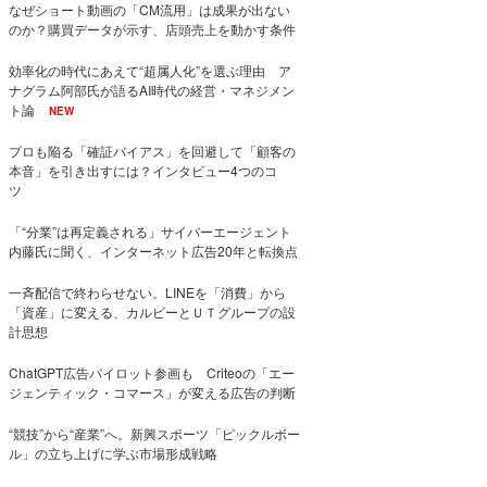
なぜショート動画の「CM流用」は成果が出ない
のか？購買データが示す、店頭売上を動かす条件
効率化の時代にあえて“超属人化”を選ぶ理由 ア
ナグラム阿部氏が語るAI時代の経営・マネジメン
ト論
NEW
プロも陥る「確証バイアス」を回避して「顧客の
本音」を引き出すには？インタビュー4つのコ
ツ
「“分業”は再定義される」サイバーエージェント
内藤氏に聞く、インターネット広告20年と転換点
一斉配信で終わらせない。LINEを「消費」から
「資産」に変える、カルビーとＵＴグループの設
計思想
ChatGPT広告パイロット参画も Criteoの「エー
ジェンティック・コマース」が変える広告の判断
“競技”から“産業”へ。新興スポーツ「ピックルボー
ル」の立ち上げに学ぶ市場形成戦略