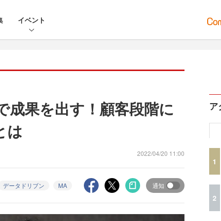
集
イベント
で成果を出す！顧客段階に
ア
とは
2022/04/20 11:00
1
データドリブン
MA
通知
2