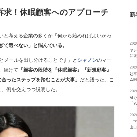
訴求！休眠顧客へのアプローチ
新
いと考える企業の多くが「何から始めればよいかわ
2026
ぎて選べない」と悩んでいる。
ヤシ
に復
とメールを出し分けることです」と
シャノン
のマー
2026
。続けて
「顧客の段階を『休眠顧客』『新規顧客』
効率
に合ったステップを踏むことが大事」
だと語った。こ
ム阿
て、例を交えつつ説明した。
2026
AI
「Y
2026
「下
山口