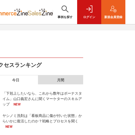
事例を探す
ログイン
新規
会員登録
クセスランキング
今日
月間
「下剋上したいなら、これから数年はボーナスタ
イム」山口義宏さんに聞くマーケターのスキルア
ップ
NEW
ヤシノミ洗剤は「看板商品に傷が付いた状態」か
らいかに復活したのか？戦略とプロセスを聞く
NEW