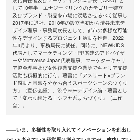
統括責任者及びマーケティング本部長（CMO）と
して10年半、エナジードリンクのカテゴリー確立
及びブランド・製品を市場に浸透させるべく従事し
2017年に退社。2018年の設立当初から渋谷未来デ
ザイン理事・事務局次長として、都市の多様な可能
性をデザインするプロジェクト活動を推進。2022
年4月より、事務局長に就任。同時に、NEWKIDS
代表としてマーケティング・PR関連のアドバイザ
ーやMetaverse Japan代表理事、マーケターキャリ
ア協会理事及び女性複業支援企業等でキャリア支援
活動も積極的に行う。著書に『アスリート×ブラン
ド感動と興奮を分かち合うスポーツシーンのつくり
方』（宣伝会議）、渋谷未来デザイン編・著書とし
て『変わり続ける！シブヤ系まちづくり』（工作
舎）。
——いま、多様性を取り入れてイノベーションを創出し
たいと考えている経営層は増えていますが、成功してい