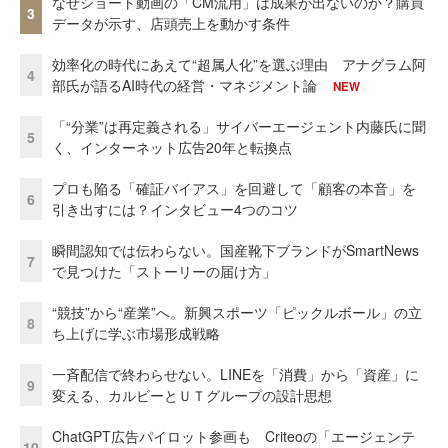
なぜショート動画の「CM流用」は成果が出ないのか？購買
3
データが示す、店頭売上を動かす条件
効率化の時代にあえて“超属人化”を選ぶ理由 アナグラム阿
4
部氏が語るAI時代の経営・マネジメント論
NEW
「“分業”は再定義される」サイバーエージェント内藤氏に聞
5
く、インターネット広告20年と転換点
プロも陥る「確証バイアス」を回避して「顧客の本音」を
6
引き出すには？インタビュー4つのコツ
瞬間認知では伝わらない。国産靴下ブランドがSmartNews
7
で見つけた「ストーリーの届け方」
“競技”から“産業”へ。新興スポーツ「ピックルボール」の立
8
ち上げに学ぶ市場形成戦略
一斉配信で終わらせない。LINEを「消費」から「資産」に
9
変える、カルビーとＵＴグループの設計思想
ChatGPT広告パイロット参画も Criteoの「エージェンテ
10