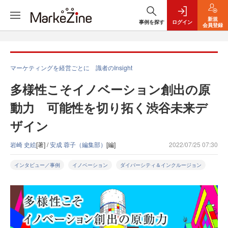
新規
事例を探す
ログイン
会員登録
マーケティングを経営ごとに 識者のInsight
多様性こそイノベーション創出の原
動力 可能性を切り拓く渋谷未来デ
ザイン
岩崎 史絵
[著] /
安成 蓉子（編集部）
[編]
2022/07/25 07:30
インタビュー／事例
イノベーション
ダイバーシティ＆インクルージョン