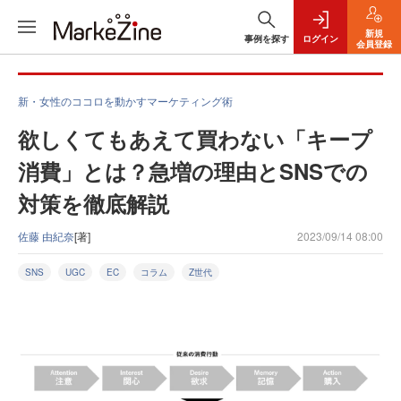
新規
事例を探す
ログイン
会員登録
新・女性のココロを動かすマーケティング術
欲しくてもあえて買わない「キープ
消費」とは？急増の理由とSNSでの
対策を徹底解説
佐藤 由紀奈
[著]
2023/09/14 08:00
SNS
UGC
EC
コラム
Z世代