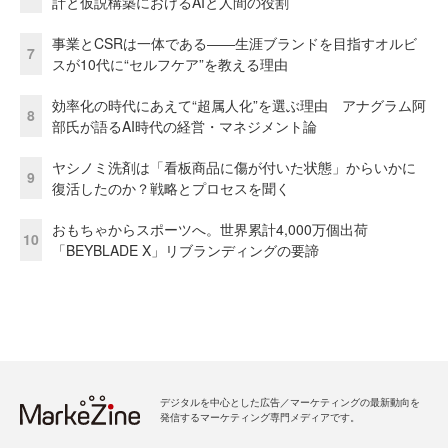
計と仮説構築におけるAIと人間の役割
事業とCSRは一体である――生涯ブランドを目指すオルビ
7
スが10代に“セルフケア”を教える理由
効率化の時代にあえて“超属人化”を選ぶ理由 アナグラム阿
8
部氏が語るAI時代の経営・マネジメント論
ヤシノミ洗剤は「看板商品に傷が付いた状態」からいかに
9
復活したのか？戦略とプロセスを聞く
おもちゃからスポーツへ。世界累計4,000万個出荷
10
「BEYBLADE X」リブランディングの要諦
デジタルを中心とした広告／マーケティングの最新動向を
発信するマーケティング専門メディアです。