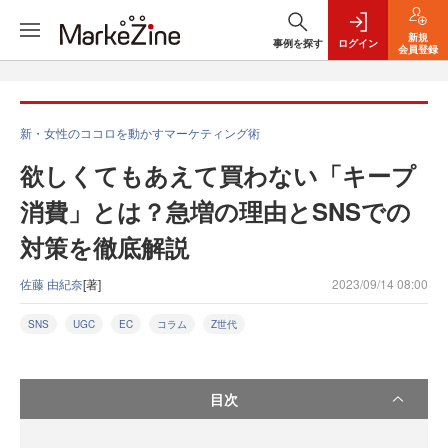
新規
事例を探す
ログイン
会員登録
新・女性のココロを動かすマーケティング術
欲しくてもあえて買わない「キープ
消費」とは？急増の理由とSNSでの
対策を徹底解説
佐藤 由紀奈
[著]
2023/09/14 08:00
SNS
UGC
EC
コラム
Z世代
目次