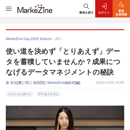
新規
事例を探す
ログイン
会員登録
MarkeZine Day 2023 Autumn
（AD）
使い道を決めず「とりあえず」デー
タを蓄積していませんか？成果につ
なげるデータマネジメントの秘訣
森 英信
[著] /
関口 達朗
[写] /
MarkeZine編集部
[編]
2023/10/30 10:00
イベントレポート
データドリブン