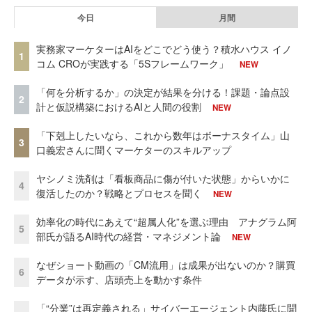
今日
月間
実務家マーケターはAIをどこでどう使う？積水ハウス イノ
1
コム CROが実践する「5Sフレームワーク」
NEW
「何を分析するか」の決定が結果を分ける！課題・論点設
2
計と仮説構築におけるAIと人間の役割
NEW
「下剋上したいなら、これから数年はボーナスタイム」山
3
口義宏さんに聞くマーケターのスキルアップ
ヤシノミ洗剤は「看板商品に傷が付いた状態」からいかに
4
復活したのか？戦略とプロセスを聞く
NEW
効率化の時代にあえて“超属人化”を選ぶ理由 アナグラム阿
5
部氏が語るAI時代の経営・マネジメント論
NEW
なぜショート動画の「CM流用」は成果が出ないのか？購買
6
データが示す、店頭売上を動かす条件
「“分業”は再定義される」サイバーエージェント内藤氏に聞