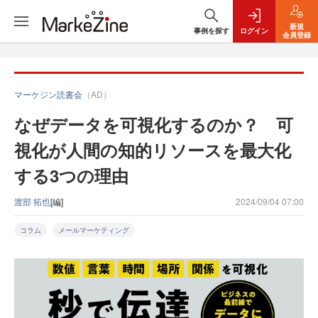
新規
事例を探す
ログイン
会員登録
マーケジン読書会
（AD）
なぜデータを可視化するのか？ 可
視化が人間の知的リソースを最大化
する3つの理由
渡部 拓也
[編]
2024/09/04 07:00
コラム
メールマーケティング