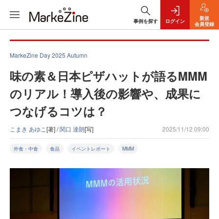
新規
事例を探す
ログイン
会員登録
MarkeZine Day 2025 Autumn
味の素＆日本ピザハットが語るMMM
のリアル！導入後の影響や、成果に
つなげるコツは？
こまき あゆこ
[著] /
関口 達朗
[写]
2025/11/12 09:00
外食・中食
食品
イベントレポート
MMM