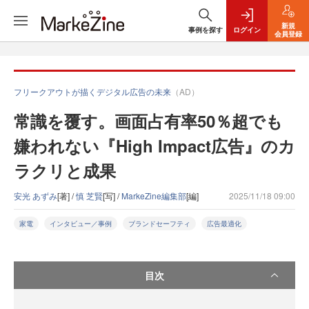
新規
事例を探す
ログイン
会員登録
フリークアウトが描くデジタル広告の未来
（AD）
常識を覆す。画面占有率50％超でも
嫌われない『High Impact広告』のカ
ラクリと成果
安光 あずみ
[著] /
慎 芝賢
[写] /
MarkeZine編集部
[編]
2025/11/18 09:00
家電
インタビュー／事例
ブランドセーフティ
広告最適化
目次