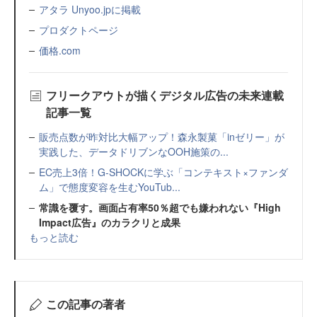
アタラ Unyoo.jpに掲載
プロダクトページ
価格.com
フリークアウトが描くデジタル広告の未来連載
記事一覧
販売点数が昨対比大幅アップ！森永製菓「inゼリー」が
実践した、データドリブンなOOH施策の...
EC売上3倍！G-SHOCKに学ぶ「コンテキスト×ファンダ
ム」で態度変容を生むYouTub...
常識を覆す。画面占有率50％超でも嫌われない『High
Impact広告』のカラクリと成果
もっと読む
この記事の著者