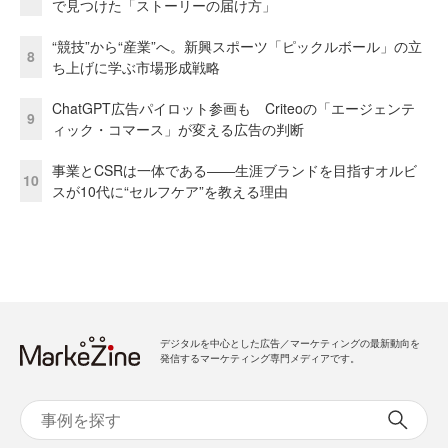
で見つけた「ストーリーの届け方」
“競技”から“産業”へ。新興スポーツ「ピックルボール」の立
8
ち上げに学ぶ市場形成戦略
ChatGPT広告パイロット参画も Criteoの「エージェンテ
9
ィック・コマース」が変える広告の判断
事業とCSRは一体である――生涯ブランドを目指すオルビ
10
スが10代に“セルフケア”を教える理由
デジタルを中心とした広告／マーケティングの最新動向を
発信するマーケティング専門メディアです。