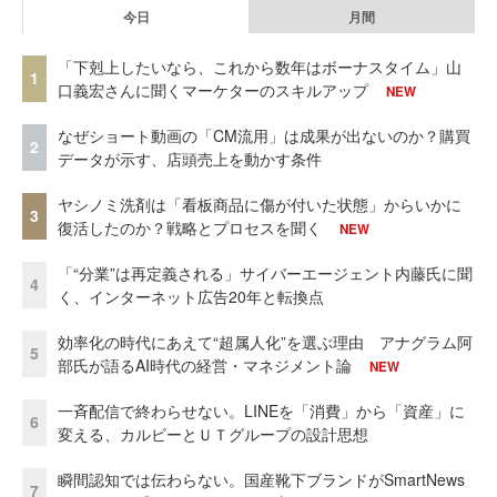
今日
月間
「下剋上したいなら、これから数年はボーナスタイム」山
1
口義宏さんに聞くマーケターのスキルアップ
NEW
なぜショート動画の「CM流用」は成果が出ないのか？購買
2
データが示す、店頭売上を動かす条件
ヤシノミ洗剤は「看板商品に傷が付いた状態」からいかに
3
復活したのか？戦略とプロセスを聞く
NEW
「“分業”は再定義される」サイバーエージェント内藤氏に聞
4
く、インターネット広告20年と転換点
効率化の時代にあえて“超属人化”を選ぶ理由 アナグラム阿
5
部氏が語るAI時代の経営・マネジメント論
NEW
一斉配信で終わらせない。LINEを「消費」から「資産」に
6
変える、カルビーとＵＴグループの設計思想
瞬間認知では伝わらない。国産靴下ブランドがSmartNews
7