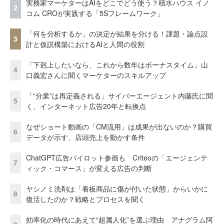
実務家マーケターはAIをどこでどう使う？積水ハウス イノ
2
コム CROが実践する「5Sフレームワーク」
「何を分析するか」の決定が結果を分ける！課題・論点設
3
計と仮説構築におけるAIと人間の役割
「下剋上したいなら、これから数年はボーナスタイム」山
4
口義宏さんに聞くマーケターのスキルアップ
「“分業”は再定義される」サイバーエージェント内藤氏に聞
5
く、インターネット広告20年と転換点
なぜショート動画の「CM流用」は成果が出ないのか？購買
6
データが示す、店頭売上を動かす条件
ChatGPT広告パイロット参画も Criteoの「エージェンテ
7
ィック・コマース」が変える広告の判断
ヤシノミ洗剤は「看板商品に傷が付いた状態」からいかに
8
復活したのか？戦略とプロセスを聞く
効率化の時代にあえて“超属人化”を選ぶ理由 アナグラム阿