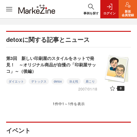
新規
事例を探す
ログイン
会員登録
detoxに関する記事とニュース
第3回 新しい印刷屋のスタイルをネットで発
見！ ～オリジナル商品が自慢の「印刷屋サッ
コ」～（後編）
ダイエット
デトックス
detox
冷え性
肩こり
0
2007/01/18
1件中1～1件を表示
イベント