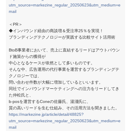
utm_source=markezine_regular_20250623&utm_medium=e
mail
＜PR＞
◆インバウンド経由の商談増＆受注率25％を実現！
ブランディングテクノロジーが実践する比較サイト活用術
BtoB事業者において、売上に直結するリードはアウトバウン
ド施策からの獲得が
中心となるケースが依然として多いものです。
そんな中、広告運用の代行事業を運営するブランディングテ
クノロジーでは、
問い合わせ件数が大幅に増加しているといいます。
同社でインバウンドマーケティングへの注力をリードしてき
た仲松氏と、
b-posを運営するConeの佐藤氏、湯淺氏に、
質の高いリードを生む仕組み、その活用方法を聞きました。
https://markezine.jp/article/detail/48825?
utm_source=markezine_regular_20250623&utm_medium=e
mail