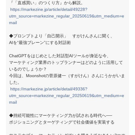
『「直感買い」のつくり方』から解説。
https://markezine.jp/article/detail/49228?
utm_source=markezine_regular_20250619&utm_medium=e
mail
◆プロンプトより「自己開示」 すがけんさんに聞く、
AIを“最強ブレーン”にする対話術
ChatGPTをはじめとした対話型AIツールが身近な今、
マーケティング業界のトップランナーはどのように活用して
いるのでしょうか？
今回は、Moonshotの菅原健一（すがけん）さんにうかがいま
した。
https://markezine.jp/article/detail/49336?
utm_source=markezine_regular_20250619&utm_medium=e
mail
◆持続可能性にマーケティング力が試される時代へ──
ポジショニングとターゲティングで社会価値を実装する