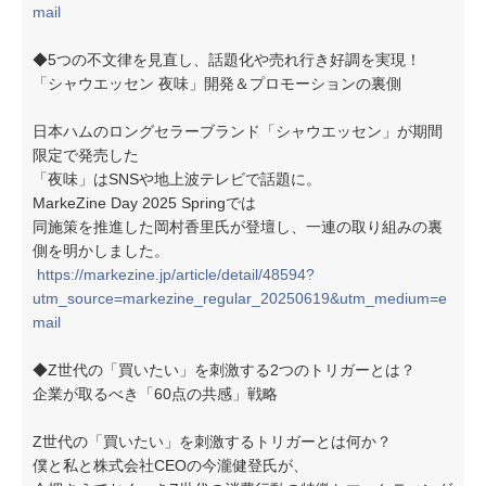
mail
◆5つの不文律を見直し、話題化や売れ行き好調を実現！
「シャウエッセン 夜味」開発＆プロモーションの裏側
日本ハムのロングセラーブランド「シャウエッセン」が期間
限定で発売した
「夜味」はSNSや地上波テレビで話題に。
MarkeZine Day 2025 Springでは
同施策を推進した岡村香里氏が登壇し、一連の取り組みの裏
側を明かしました。
https://markezine.jp/article/detail/48594?
utm_source=markezine_regular_20250619&utm_medium=e
mail
◆Z世代の「買いたい」を刺激する2つのトリガーとは？
企業が取るべき「60点の共感」戦略
Z世代の「買いたい」を刺激するトリガーとは何か？
僕と私と株式会社CEOの今瀧健登氏が、