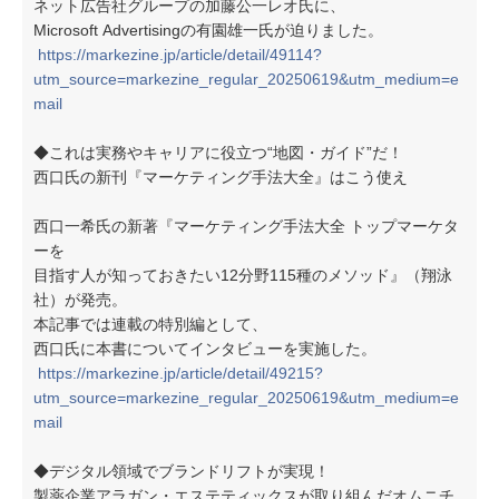
ネット広告社グループの加藤公一レオ氏に、
Microsoft Advertisingの有園雄一氏が迫りました。
https://markezine.jp/article/detail/49114?
utm_source=markezine_regular_20250619&utm_medium=e
mail
◆これは実務やキャリアに役立つ“地図・ガイド”だ！
西口氏の新刊『マーケティング手法大全』はこう使え
西口一希氏の新著『マーケティング手法大全 トップマーケタ
ーを
目指す人が知っておきたい12分野115種のメソッド』（翔泳
社）が発売。
本記事では連載の特別編として、
西口氏に本書についてインタビューを実施した。
https://markezine.jp/article/detail/49215?
utm_source=markezine_regular_20250619&utm_medium=e
mail
◆デジタル領域でブランドリフトが実現！
製薬企業アラガン・エステティックスが取り組んだオムニチ