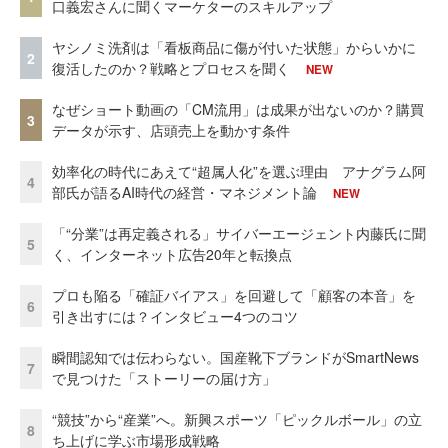
口義宏さんに聞くマーケターのスキルアップ
ヤシノミ洗剤は「看板商品に傷が付いた状態」からいかに
2
復活したのか？戦略とプロセスを聞く
NEW
なぜショート動画の「CM流用」は成果が出ないのか？購買
3
データが示す、店頭売上を動かす条件
効率化の時代にあえて“超属人化”を選ぶ理由 アナグラム阿
4
部氏が語るAI時代の経営・マネジメント論
NEW
「“分業”は再定義される」サイバーエージェント内藤氏に聞
5
く、インターネット広告20年と転換点
プロも陥る「確証バイアス」を回避して「顧客の本音」を
6
引き出すには？インタビュー4つのコツ
瞬間認知では伝わらない。国産靴下ブランドがSmartNews
7
で見つけた「ストーリーの届け方」
“競技”から“産業”へ。新興スポーツ「ピックルボール」の立
8
ち上げに学ぶ市場形成戦略