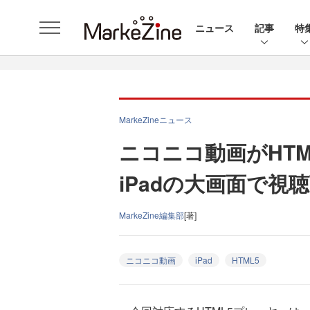
ニュース
記事
特
MarkeZineニュース
ニコニコ動画がHT
iPadの大画面で視
MarkeZine編集部
[著]
ニコニコ動画
iPad
HTML5