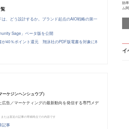
効率
ム阿
一覧
ドは、どう設計するか。ブランド起点のAIO戦略の第一
nity Sage」ベータ版を公開
書が40％ポイント還元 翔泳社のPDF版電書を対象に8
イ
部（マーケジンヘンシュウブ）
た広告／マーケティングの最新動向を発信する専門メデ
、または直近の記事の寄稿時点での内容です
筆記事