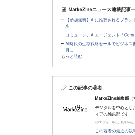
MarkeZineニュース連載記事
【参加無料】AIに推奨されるブラン
歩
コミューン、AIエージェント「Commu
AI時代の生存戦略セールでビジネス
月...
もっと読む
この記事の著者
MarkeZine編集
デジタルを中心とし
ィアの編集部です。
※プロフィールは、執筆時点
この著者の最近の執