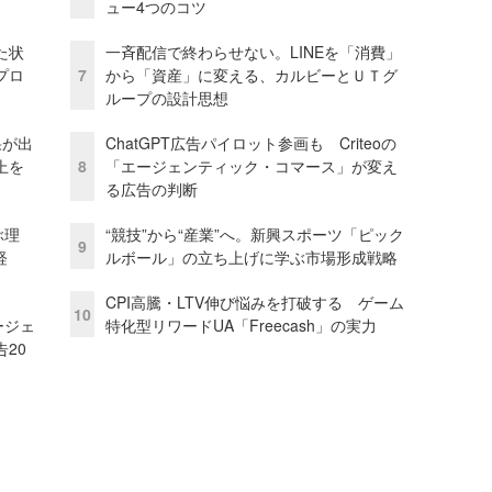
ュー4つのコツ
た状
一斉配信で終わらせない。LINEを「消費」
プロ
7
から「資産」に変える、カルビーとＵＴグ
ループの設計思想
果が出
ChatGPT広告パイロット参画も Criteoの
上を
8
「エージェンティック・コマース」が変え
る広告の判断
ぶ理
“競技”から“産業”へ。新興スポーツ「ピック
9
経
ルボール」の立ち上げに学ぶ市場形成戦略
CPI高騰・LTV伸び悩みを打破する ゲーム
10
ージェ
特化型リワードUA「Freecash」の実力
20