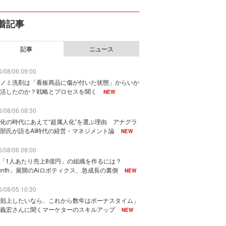
着記事
記事
ニュース
/08/06 09:00
ノミ洗剤は「看板商品に傷が付いた状態」からいか
活したのか？戦略とプロセスを聞く
NEW
/08/06 08:30
化の時代にあえて“超属人化”を選ぶ理由 アナグラ
部氏が語るAI時代の経営・マネジメント論
NEW
/08/06 08:00
で「1人あたり売上8億円」の組織を作るには？
unth」展開のAiロボティクス、急成長の裏側
NEW
/08/05 10:30
剋上したいなら、これから数年はボーナスタイム」
義宏さんに聞くマーケターのスキルアップ
NEW