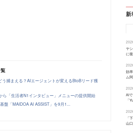
新
2026
ヤシ
に復
2026
一覧
効率
ム阿
う捕まえる？AIエージェントが変えるBtoBリード獲
2026
AI
ト」から「生活者N1インタビュー」メニューの提供開始
「Y
「MAIDOA AI ASSIST」を9月1...
2026
「下
山口