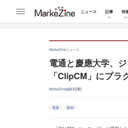
ニュース
記事
特
MarkeZineニュース
電通と慶應大学、ジ
「ClipCM」にプ
MarkeZine編集部
[著]
電通
動画