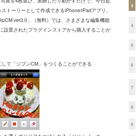
た写真を4枚選び、装飾したり動かすだけで、今日起
3
トーリーとして作成できるiPhone/iPadアプリ。
lipCM ver3.0」（無料）では、さまざまな編集機能
4
に設置されたプラグインストアから購入することが
5
工して「ジブンCM」をつくることができる
6
7
8
9