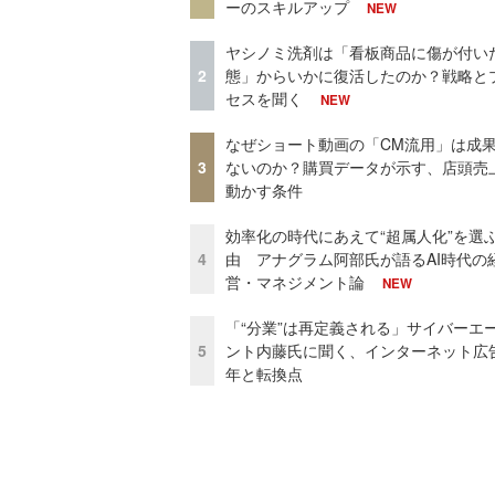
ーのスキルアップ
NEW
ヤシノミ洗剤は「看板商品に傷が付い
2
態」からいかに復活したのか？戦略と
セスを聞く
NEW
なぜショート動画の「CM流用」は成
3
ないのか？購買データが示す、店頭売
動かす条件
効率化の時代にあえて“超属人化”を選
4
由 アナグラム阿部氏が語るAI時代の
営・マネジメント論
NEW
「“分業”は再定義される」サイバーエ
5
ント内藤氏に聞く、インターネット広告
年と転換点