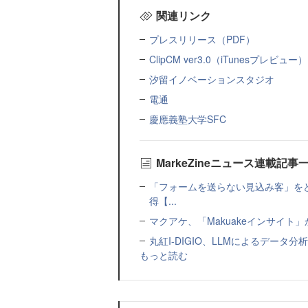
関連リンク
プレスリリース（PDF）
ClipCM ver3.0（iTunesプレビュー）
汐留イノベーションスタジオ
電通
慶應義塾大学SFC
MarkeZineニュース連載記事
「フォームを送らない見込み客」をど
得【...
マクアケ、「Makuakeインサイ
丸紅I-DIGIO、LLMによるデータ分析基盤
もっと読む