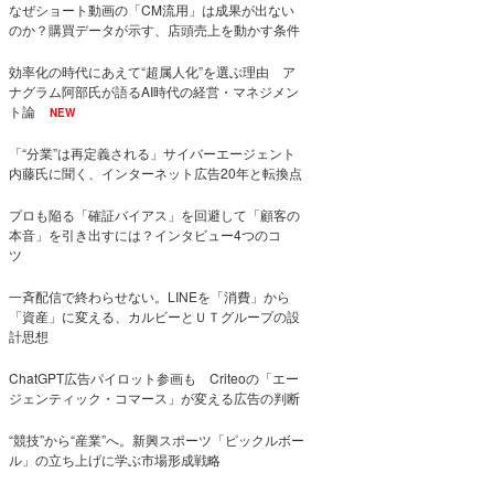
なぜショート動画の「CM流用」は成果が出ない
のか？購買データが示す、店頭売上を動かす条件
効率化の時代にあえて“超属人化”を選ぶ理由 ア
ナグラム阿部氏が語るAI時代の経営・マネジメン
ト論
NEW
「“分業”は再定義される」サイバーエージェント
内藤氏に聞く、インターネット広告20年と転換点
プロも陥る「確証バイアス」を回避して「顧客の
本音」を引き出すには？インタビュー4つのコ
ツ
一斉配信で終わらせない。LINEを「消費」から
「資産」に変える、カルビーとＵＴグループの設
計思想
ChatGPT広告パイロット参画も Criteoの「エー
ジェンティック・コマース」が変える広告の判断
“競技”から“産業”へ。新興スポーツ「ピックルボー
ル」の立ち上げに学ぶ市場形成戦略