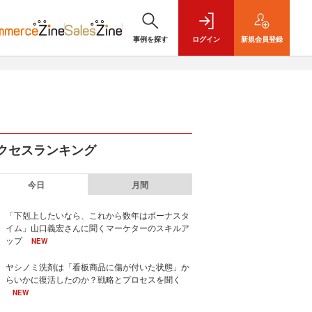
事例を探す
ログイン
新規
会員登録
クセスランキング
今日
月間
「下剋上したいなら、これから数年はボーナスタ
イム」山口義宏さんに聞くマーケターのスキルア
ップ
NEW
ヤシノミ洗剤は「看板商品に傷が付いた状態」か
らいかに復活したのか？戦略とプロセスを聞く
NEW