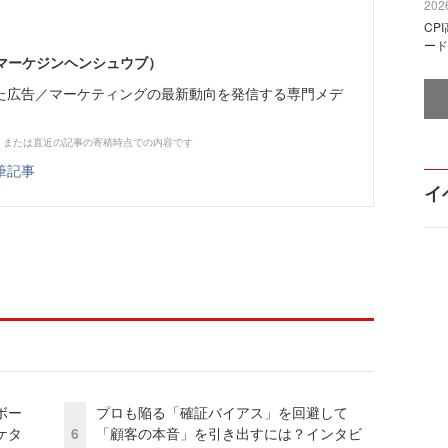
2026
CP
ード
部（マーケジンヘンシュウブ）
た広告／マーケティングの最新動向を発信する専門メデ
、または直近の記事の寄稿時点での内容です
筆記事
イ
ボー
プロも陥る「確証バイアス」を回避して
ケタ
6
「顧客の本音」を引き出すには？インタビ