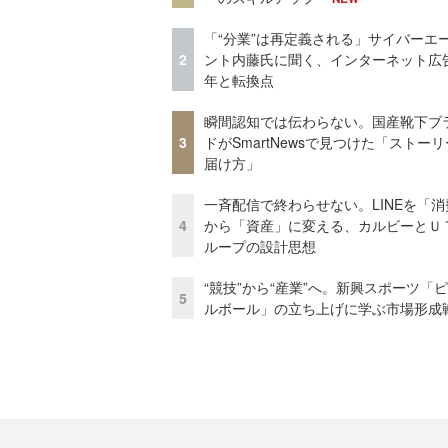
「“分業”は再定義される」サイバーエ
2
ント内藤氏に聞く、インターネット広告
年と転換点
瞬間認知では伝わらない。国産靴下ブ
3
ドがSmartNewsで見つけた「ストー
届け方」
一斉配信で終わらせない。LINEを「消
4
から「資産」に変える、カルビーとＵ
ループの設計思想
“競技”から“産業”へ。新興スポーツ「
5
ルボール」の立ち上げに学ぶ市場形成