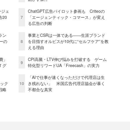
ージェ
ChatGPT広告パイロット参画も Criteoの
20
7
「エージェンティック・コマース」が変え
る広告の判断
ラン
事業とCSRは一体である――生涯ブランド
リーの
8
を目指すオルビスが10代に“セルフケア”を教
える理由
費」
CPI高騰・LTV伸び悩みを打破する ゲーム
9
Ｔグ
特化型リワードUA「Freecash」の実力
「AIで仕事が速くなっただけで代理店は生
ピック
10
き残れない」 米国広告代理店協会が暴く
戦略
不都合な真実