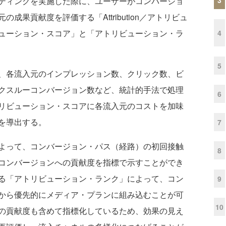
ティングを実施した際に、ユーザーがコンバージョ
果貢献度を評価する「Attribution／アトリビュ
ューション・スコア」と「アトリビューション・ラ
4
5
、各流入元のインプレッション数、クリック数、ビ
クスルーコンバージョン数など、統計的手法で処理
6
リビューション・スコアに各流入元のコストを加味
を導出する。
7
よって、コンバージョン・パス（経路）の初回接触
8
コンバージョンへの貢献度を指標で示すことができ
る「アトリビューション・ランク」によって、コン
9
から優先的にメディア・プランに組み込むことが可
10
の貢献度も含めて指標化しているため、効果の見え