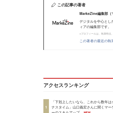
この記事の著者
MarkeZine編集
デジタルを中心とし
ィアの編集部です。
※プロフィールは、執筆時点
この著者の最近の執
アクセスランキング
「下剋上したいなら、これから数年は
1
ナスタイム」山口義宏さんに聞くマー
ーのスキルアップ
NEW