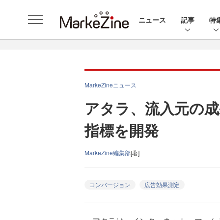
ニュース
記事
特
MarkeZineニュース
アタラ、流入元の成
指標を開発
MarkeZine編集部
[著]
コンバージョン
広告効果測定