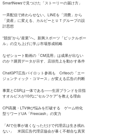
SmartNewsで見つけた「ストーリーの届け方」
一斉配信で終わらせない。LINEを「消費」から
「資産」に変える、カルビーとＵＴグループの設
計思想
“競技”から“産業”へ。新興スポーツ「ピックルボー
ル」の立ち上げに学ぶ市場形成戦略
なぜショート動画の「CM流用」は成果が出ない
のか？購買データが示す、店頭売上を動かす条件
ChatGPT広告パイロット参画も Criteoの「エー
ジェンティック・コマース」が変える広告の判断
事業とCSRは一体である――生涯ブランドを目指
すオルビスが10代に“セルフケア”を教える理由
CPI高騰・LTV伸び悩みを打破する ゲーム特化
型リワードUA「Freecash」の実力
「AIで仕事が速くなっただけで代理店は生き残れ
ない」 米国広告代理店協会が暴く不都合な真実