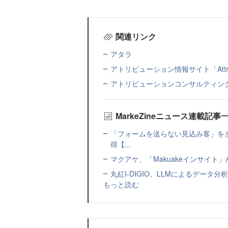
関連リンク
アタラ
アトリビューション情報サイト「Attribu
アトリビューションコンサルティン
MarkeZineニュース連載記事
「フォームを送らない見込み客」をど
得【...
マクアケ、「Makuakeインサイ
丸紅I-DIGIO、LLMによるデータ分析基盤
もっと読む