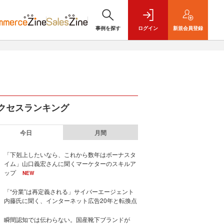
事例を探す
ログイン
新規
会員登録
クセスランキング
今日
月間
「下剋上したいなら、これから数年はボーナスタ
イム」山口義宏さんに聞くマーケターのスキルア
ップ
NEW
「“分業”は再定義される」サイバーエージェント
内藤氏に聞く、インターネット広告20年と転換点
瞬間認知では伝わらない。国産靴下ブランドが