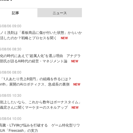
記事
ニュース
/08/06 09:00
ノミ洗剤は「看板商品に傷が付いた状態」からいか
活したのか？戦略とプロセスを聞く
NEW
/08/06 08:30
化の時代にあえて“超属人化”を選ぶ理由 アナグラ
部氏が語るAI時代の経営・マネジメント論
NEW
/08/06 08:00
で「1人あたり売上8億円」の組織を作るには？
unth」展開のAiロボティクス、急成長の裏側
NEW
/08/05 10:30
剋上したいなら、これから数年はボーナスタイム」
義宏さんに聞くマーケターのスキルアップ
NEW
/08/04 10:00
I高騰・LTV伸び悩みを打破する ゲーム特化型リワ
UA「Freecash」の実力