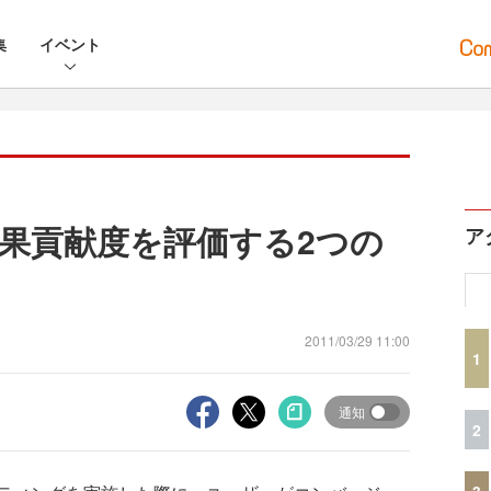
集
イベント
果貢献度を評価する2つの
ア
2011/03/29 11:00
1
通知
2
3