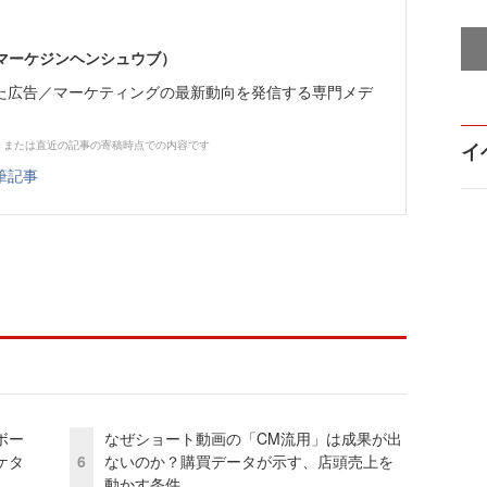
部（マーケジンヘンシュウブ）
た広告／マーケティングの最新動向を発信する専門メデ
、または直近の記事の寄稿時点での内容です
イ
筆記事
ボー
なぜショート動画の「CM流用」は成果が出
ケタ
6
ないのか？購買データが示す、店頭売上を
動かす条件