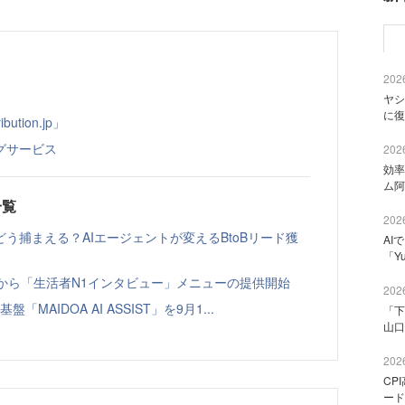
2026
ヤシ
に復
tion.jp」
グサービス
2026
効率
ム阿
一覧
2026
う捕まえる？AIエージェントが変えるBtoBリード獲
AI
「Y
ト」から「生活者N1インタビュー」メニューの提供開始
2026
「MAIDOA AI ASSIST」を9月1...
「下
山口
2026
CP
ード