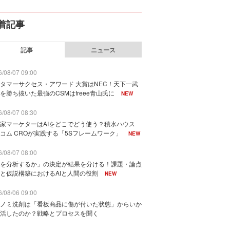
着記事
記事
ニュース
/08/07 09:00
タマーサクセス・アワード 大賞はNEC！天下一武
を勝ち抜いた最強のCSMはfreee青山氏に
NEW
/08/07 08:30
家マーケターはAIをどこでどう使う？積水ハウス
コム CROが実践する「5Sフレームワーク」
NEW
/08/07 08:00
を分析するか」の決定が結果を分ける！課題・論点
と仮説構築におけるAIと人間の役割
NEW
/08/06 09:00
ノミ洗剤は「看板商品に傷が付いた状態」からいか
活したのか？戦略とプロセスを聞く