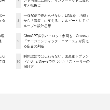
AI
7
ント内藤氏に聞く、インターネット広告20
年と転換点
ボー
一斉配信で終わらせない。LINEを「消費」
ケタ
8
から「資産」に変える、カルビーとＵＴグ
ループの設計思想
ぶ理
ChatGPT広告パイロット参画も Criteoの
経
9
「エージェンティック・コマース」が変え
る広告の判断
た状
瞬間認知では伝わらない。国産靴下ブラン
プロ
10
ドがSmartNewsで見つけた「ストーリーの
届け方」