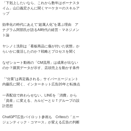
「下剋上したいなら、これから数年はボーナスタ
イム」山口義宏さんに聞くマーケターのスキルア
ップ
効率化の時代にあえて“超属人化”を選ぶ理由 ア
ナグラム阿部氏が語るAI時代の経営・マネジメン
ト論
ヤシノミ洗剤は「看板商品に傷が付いた状態」か
らいかに復活したのか？戦略とプロセスを聞く
なぜショート動画の「CM流用」は成果が出ない
のか？購買データが示す、店頭売上を動かす条件
「“分業”は再定義される」サイバーエージェント
内藤氏に聞く、インターネット広告20年と転換点
一斉配信で終わらせない。LINEを「消費」から
「資産」に変える、カルビーとＵＴグループの設
計思想
ChatGPT広告パイロット参画も Criteoの「エー
ジェンティック・コマース」が変える広告の判断