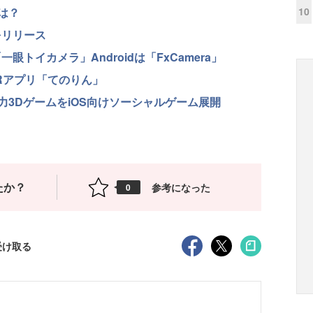
10
は？
をリリース
眼トイカメラ」Androidは「FxCamera」
Rアプリ「てのりん」
3DゲームをiOS向けソーシャルゲーム展開
たか？
参考になった
0
受け取る