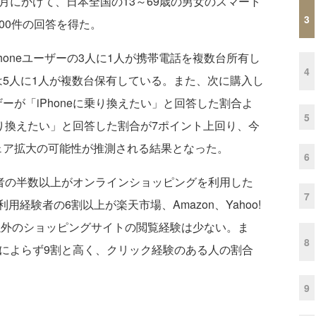
月にかけて、日本全国の13～69歳の男女のスマート
3
00件の回答を得た。
oneユーザーの3人に1人が携帯電話を複数台所有し
4
では5人に1人が複数台保有している。また、次に購入し
ーザーが「iPhoneに乗り換えたい」と回答した割合よ
5
dに乗り換えたい」と回答した割合が7ポイント上回り、今
のシェア拡大の可能性が推測される結果となった。
6
も利用者の半数以上がオンラインショッピングを利用した
7
経験者の6割以上が楽天市場、Amazon、Yahoo!
それ以外のショッピングサイトの閲覧経験は少ない。ま
8
代によらず9割と高く、クリック経験のある人の割合
9