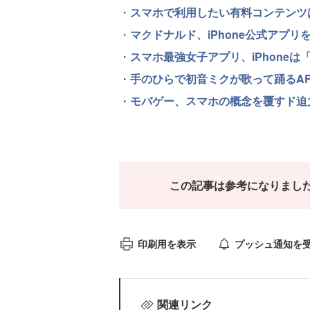
・
スマホで利用したい有料コンテンツ
・
マクドナルド、iPhone公式アプリ
・
スマホ最強女子アプリ、iPhoneは「一
・
手のひらで初音ミクが歌って踊るA
・
モバゲー、スマホの概念を覆すド迫力
この記事は参考になりまし
印刷用を表示
プッシュ通知を
関連リンク