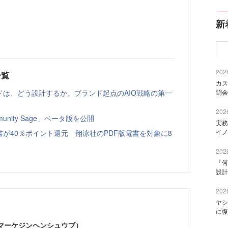
新
2026
一覧
カス
ドは、どう設計するか。ブランド起点のAIO戦略の第一
闘会
2026
nity Sage」ベータ版を公開
実務
イノ
書が40％ポイント還元 翔泳社のPDF版電書を対象に8
2026
「何
設計
2026
ヤシ
に復
部（マーケジンヘンシュウブ）