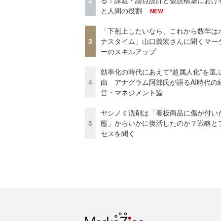
2
る！課題・論点設計と仮説構築における
と人間の役割
NEW
「下剋上したいなら、これから数年は
3
ナスタイム」山口義宏さんに聞くマー
ーのスキルアップ
効率化の時代にあえて“超属人化”を選
4
由 アナグラム阿部氏が語るAI時代の
営・マネジメント論
ヤシノミ洗剤は「看板商品に傷が付い
5
態」からいかに復活したのか？戦略と
セスを聞く