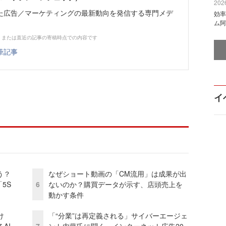
2026
た広告／マーケティングの最新動向を発信する専門メデ
効率
ム阿
、または直近の記事の寄稿時点での内容です
筆記事
イ
う？
なぜショート動画の「CM流用」は成果が出
5S
6
ないのか？購買データが示す、店頭売上を
動かす条件
け
「“分業”は再定義される」サイバーエージェ