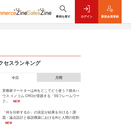
事例を探す
ログイン
新規
会員登録
クセスランキング
今日
月間
実務家マーケターはAIをどこでどう使う？積水ハ
ウス イノコム CROが実践する「5Sフレームワー
ク」
NEW
「何を分析するか」の決定が結果を分ける！課
題・論点設計と仮説構築におけるAIと人間の役割
NEW