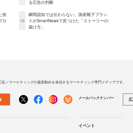
る広告の判断
た状
瞬間認知では伝わらない。国産靴下ブラン
プロ
10
ドがSmartNewsで見つけた「ストーリーの
届け方」
広告／マーケティングの最新動向を発信するマーケティング専門メディアです。
メールバックナンバー
広
録
イベント