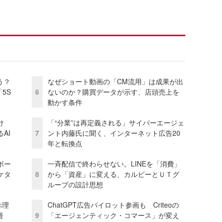
う？
なぜショート動画の「CM流用」は成果が出
5S
6
ないのか？購買データが示す、店頭売上を
動かす条件
け
「“分業”は再定義される」サイバーエージェ
AI
7
ント内藤氏に聞く、インターネット広告20
年と転換点
ボー
一斉配信で終わらせない。LINEを「消費」
ケタ
8
から「資産」に変える、カルビーとＵＴグ
ループの設計思想
ぶ理
ChatGPT広告パイロット参画も Criteoの
経
9
「エージェンティック・コマース」が変え