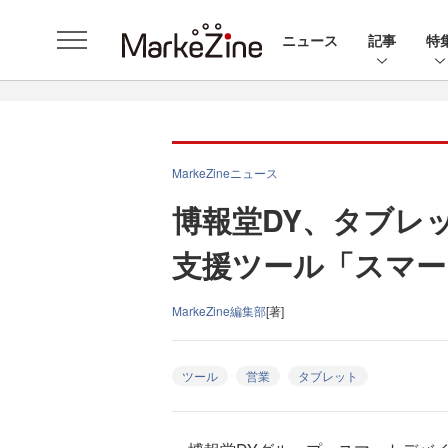
ニュース
記事
特
MarkeZineニュース
博報堂DY、タブレ
支援ツール「スマー
MarkeZine編集部
[著]
ツール
営業
タブレット