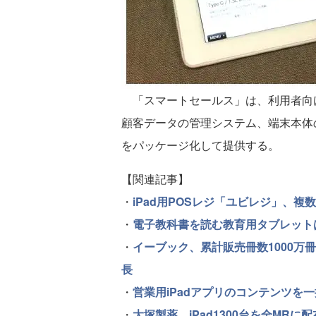
「スマートセールス」は、利用者向
顧客データの管理システム、端末本体
をパッケージ化して提供する。
【関連記事】
・
iPad用POSレジ「ユビレジ」、複
・
電子教科書を読む教育用タブレットは2
・
イーブック、累計販売冊数1000万
長
・
営業用iPadアプリのコンテンツを一括管理
・
大塚製薬、iPad1300台を全MRに配