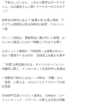
「下剋上したいなら、これから数年はボーナスタ
イム」山口義宏さんに聞くマーケターのスキルア
ップ
効率化の時代にあえて“超属人化”を選ぶ理由 ア
ナグラム阿部氏が語るAI時代の経営・マネジメン
ト論
ヤシノミ洗剤は「看板商品に傷が付いた状態」か
らいかに復活したのか？戦略とプロセスを聞く
なぜショート動画の「CM流用」は成果が出ない
のか？購買データが示す、店頭売上を動かす条件
「“分業”は再定義される」サイバーエージェント
内藤氏に聞く、インターネット広告20年と転換点
一斉配信で終わらせない。LINEを「消費」から
「資産」に変える、カルビーとＵＴグループの設
計思想
ChatGPT広告パイロット参画も Criteoの「エー
ジェンティック・コマース」が変える広告の判断