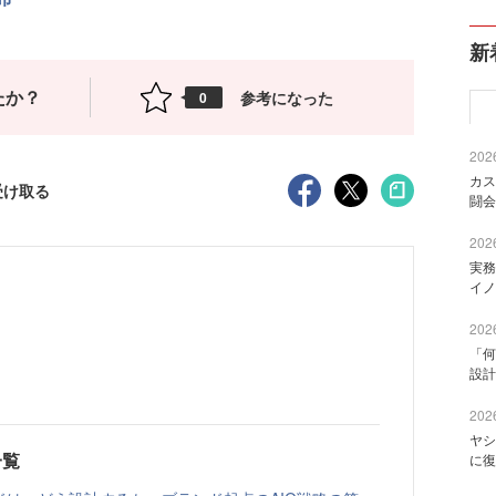
新
たか？
参考になった
0
2026
カス
受け取る
闘会
2026
実務
イノ
2026
「何
設計
2026
ヤシ
一覧
に復