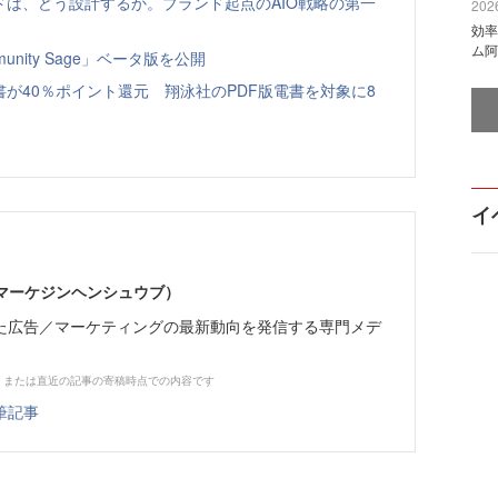
ドは、どう設計するか。ブランド起点のAIO戦略の第一
2026
効率
ム阿
nity Sage」ベータ版を公開
書が40％ポイント還元 翔泳社のPDF版電書を対象に8
イ
部（マーケジンヘンシュウブ）
た広告／マーケティングの最新動向を発信する専門メデ
、または直近の記事の寄稿時点での内容です
筆記事