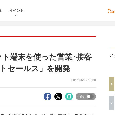
集
イベント
ット端末を使った営業･接客
ア
トセールス」を開発
2011/06/27 13:30
1
通知
2