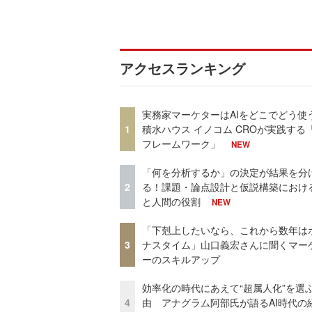
アクセスランキング
実務家マーケターはAIをどこでどう使
1
積水ハウス イノコム CROが実践する「
フレームワーク」
NEW
「何を分析するか」の決定が結果を分
2
る！課題・論点設計と仮説構築における
と人間の役割
NEW
「下剋上したいなら、これから数年は
3
ナスタイム」山口義宏さんに聞くマー
ーのスキルアップ
効率化の時代にあえて“超属人化”を選
4
由 アナグラム阿部氏が語るAI時代の