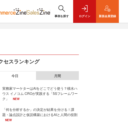
事例を探す
ログイン
新規
会員登録
クセスランキング
今日
月間
実務家マーケターはAIをどこでどう使う？積水ハ
ウス イノコム CROが実践する「5Sフレームワー
ク」
NEW
「何を分析するか」の決定が結果を分ける！課
題・論点設計と仮説構築におけるAIと人間の役割
NEW