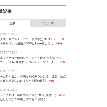
着記事
記事
ニュース
/08/07 09:00
タマーサクセス・アワード 大賞はNEC！天下一武
を勝ち抜いた最強のCSMはfreee青山氏に
NEW
/08/07 08:30
家マーケターはAIをどこでどう使う？積水ハウス
コム CROが実践する「5Sフレームワーク」
NEW
/08/07 08:00
を分析するか」の決定が結果を分ける！課題・論点
と仮説構築におけるAIと人間の役割
NEW
/08/06 09:00
ノミ洗剤は「看板商品に傷が付いた状態」からいか
活したのか？戦略とプロセスを聞く