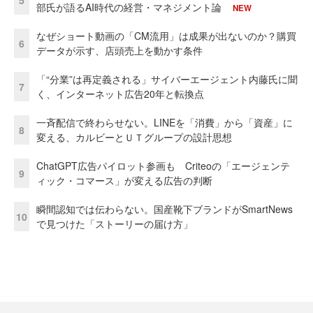
部氏が語るAI時代の経営・マネジメント論
NEW
なぜショート動画の「CM流用」は成果が出ないのか？購買
6
データが示す、店頭売上を動かす条件
「“分業”は再定義される」サイバーエージェント内藤氏に聞
7
く、インターネット広告20年と転換点
一斉配信で終わらせない。LINEを「消費」から「資産」に
8
変える、カルビーとＵＴグループの設計思想
ChatGPT広告パイロット参画も Criteoの「エージェンテ
9
ィック・コマース」が変える広告の判断
瞬間認知では伝わらない。国産靴下ブランドがSmartNews
10
で見つけた「ストーリーの届け方」