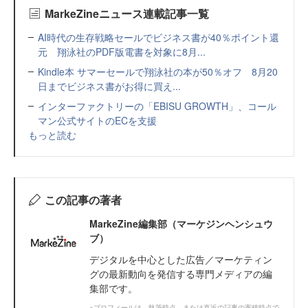
MarkeZineニュース連載記事一覧
AI時代の生存戦略セールでビジネス書が40％ポイント還
元 翔泳社のPDF版電書を対象に8月...
Kindle本 サマーセールで翔泳社の本が50％オフ 8月20
日までビジネス書がお得に買え...
インターファクトリーの「EBISU GROWTH」、コール
マン公式サイトのECを支援
もっと読む
この記事の著者
MarkeZine編集部（マーケジンヘンシュウ
ブ）
デジタルを中心とした広告／マーケティン
グの最新動向を発信する専門メディアの編
集部です。
※プロフィールは、執筆時点、または直近の記事の寄稿時点で