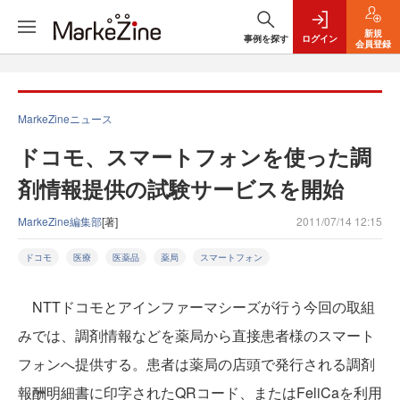
新規
事例を探す
ログイン
会員登録
MarkeZineニュース
ドコモ、スマートフォンを使った調
剤情報提供の試験サービスを開始
MarkeZine編集部
[著]
2011/07/14 12:15
ドコモ
医療
医薬品
薬局
スマートフォン
NTTドコモとアインファーマシーズが行う今回の取組
みでは、調剤情報などを薬局から直接患者様のスマート
フォンへ提供する。患者は薬局の店頭で発行される調剤
報酬明細書に印字されたQRコード、またはFeliCaを利用