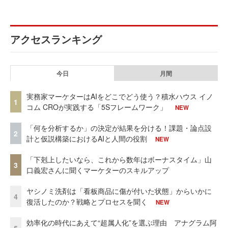
アクセスランキング
今日
月間
実務家マーケターはAIをどこでどう使う？積水ハウス イノ
1
コム CROが実践する「5Sフレームワーク」
NEW
「何を分析するか」の決定が結果を分ける！課題・論点設
2
計と仮説構築におけるAIと人間の役割
NEW
「下剋上したいなら、これから数年はボーナスタイム」山
3
口義宏さんに聞くマーケターのスキルアップ
ヤシノミ洗剤は「看板商品に傷が付いた状態」からいかに
4
復活したのか？戦略とプロセスを聞く
NEW
効率化の時代にあえて“超属人化”を選ぶ理由 アナグラム阿
5