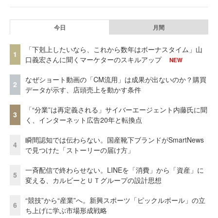
今日
月間
「下剋上したいなら、これから数年はボーナスタイム」山
1
口義宏さんに聞くマーケターのスキルアップ
NEW
なぜショート動画の「CM流用」は成果が出ないのか？購買
2
データが示す、店頭売上を動かす条件
「“分業”は再定義される」サイバーエージェント内藤氏に聞
3
く、インターネット広告20年と転換点
瞬間認知では伝わらない。国産靴下ブランドがSmartNews
4
で見つけた「ストーリーの届け方」
一斉配信で終わらせない。LINEを「消費」から「資産」に
5
変える、カルビーとＵＴグループの設計思想
“競技”から“産業”へ。新興スポーツ「ピックルボール」の立
6
ち上げに学ぶ市場形成戦略