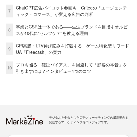
ChatGPT広告パイロット参画も Criteoの「エージェンテ
7
ィック・コマース」が変える広告の判断
事業とCSRは一体である――生涯ブランドを目指すオルビ
8
スが10代に“セルフケア”を教える理由
CPI高騰・LTV伸び悩みを打破する ゲーム特化型リワード
9
UA「Freecash」の実力
プロも陥る「確証バイアス」を回避して「顧客の本音」を
10
引き出すには？インタビュー4つのコツ
デジタルを中心とした広告／マーケティングの最新動向を
発信するマーケティング専門メディアです。