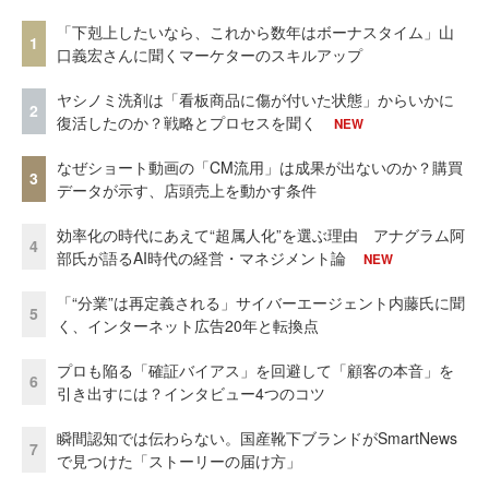
「下剋上したいなら、これから数年はボーナスタイム」山
1
口義宏さんに聞くマーケターのスキルアップ
ヤシノミ洗剤は「看板商品に傷が付いた状態」からいかに
2
復活したのか？戦略とプロセスを聞く
NEW
なぜショート動画の「CM流用」は成果が出ないのか？購買
3
データが示す、店頭売上を動かす条件
効率化の時代にあえて“超属人化”を選ぶ理由 アナグラム阿
4
部氏が語るAI時代の経営・マネジメント論
NEW
「“分業”は再定義される」サイバーエージェント内藤氏に聞
5
く、インターネット広告20年と転換点
プロも陥る「確証バイアス」を回避して「顧客の本音」を
6
引き出すには？インタビュー4つのコツ
瞬間認知では伝わらない。国産靴下ブランドがSmartNews
7
で見つけた「ストーリーの届け方」