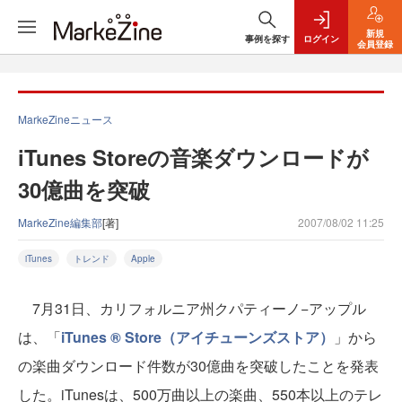
新規
事例を探す
ログイン
会員登録
MarkeZineニュース
iTunes Storeの音楽ダウンロードが
30億曲を突破
MarkeZine編集部
[著]
2007/08/02 11:25
iTunes
トレンド
Apple
7月31日、カリフォルニア州クパティーノ−アップル
は、「
iTunes ® Store（アイチューンズストア）
」から
の楽曲ダウンロード件数が30億曲を突破したことを発表
した。iTunesは、500万曲以上の楽曲、550本以上のテレ