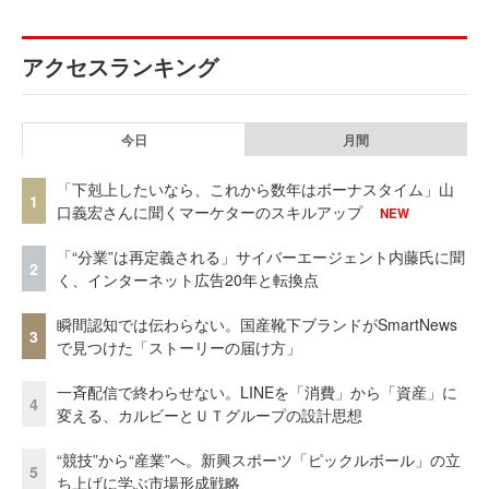
アクセスランキング
今日
月間
「下剋上したいなら、これから数年はボーナスタイム」山
1
口義宏さんに聞くマーケターのスキルアップ
NEW
「“分業”は再定義される」サイバーエージェント内藤氏に聞
2
く、インターネット広告20年と転換点
瞬間認知では伝わらない。国産靴下ブランドがSmartNews
3
で見つけた「ストーリーの届け方」
一斉配信で終わらせない。LINEを「消費」から「資産」に
4
変える、カルビーとＵＴグループの設計思想
“競技”から“産業”へ。新興スポーツ「ピックルボール」の立
5
ち上げに学ぶ市場形成戦略