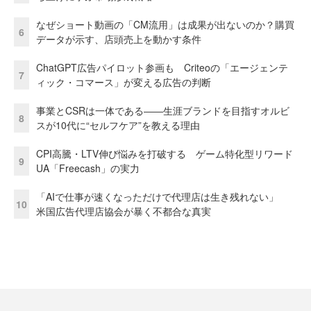
なぜショート動画の「CM流用」は成果が出ないのか？購買
6
データが示す、店頭売上を動かす条件
ChatGPT広告パイロット参画も Criteoの「エージェンテ
7
ィック・コマース」が変える広告の判断
事業とCSRは一体である――生涯ブランドを目指すオルビ
8
スが10代に“セルフケア”を教える理由
CPI高騰・LTV伸び悩みを打破する ゲーム特化型リワード
9
UA「Freecash」の実力
「AIで仕事が速くなっただけで代理店は生き残れない」
10
米国広告代理店協会が暴く不都合な真実