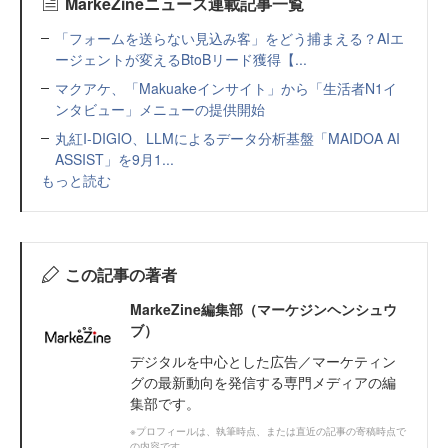
MarkeZineニュース連載記事一覧
「フォームを送らない見込み客」をどう捕まえる？AIエ
ージェントが変えるBtoBリード獲得【...
マクアケ、「Makuakeインサイト」から「生活者N1イ
ンタビュー」メニューの提供開始
丸紅I-DIGIO、LLMによるデータ分析基盤「MAIDOA AI
ASSIST」を9月1...
もっと読む
この記事の著者
MarkeZine編集部（マーケジンヘンシュウ
ブ）
デジタルを中心とした広告／マーケティン
グの最新動向を発信する専門メディアの編
集部です。
※プロフィールは、執筆時点、または直近の記事の寄稿時点で
の内容です