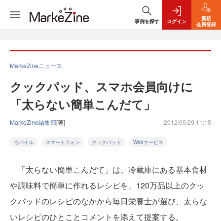
新規
事例を探す
ログイン
会員登録
MarkeZineニュース
クックパッド、スマホ会員向けに
「太らない簡単こんだて」
MarkeZine編集部
[著]
2012/05/29 11:15
モバイル
スマートフォン
クックパッド
Webサービス
「太らない簡単こんだて」は、冷蔵庫にある基本食材
や調味料で簡単に作れるレシピを、120万品以上のクッ
クパッドのレシピのなかから毎日栄養士が選び、太らな
いレシピのひとことコメントを添えて提案する。