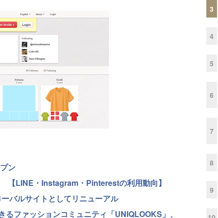
3
4
5
6
7
8
ープン
LINE・Instagram・Pinterestの利用動向】
9
グローバルサイトとしてリニューアル
るファッションコミュニティ「UNIQLOOKS」、
10