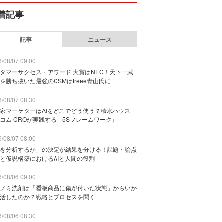
着記事
記事
ニュース
/08/07 09:00
タマーサクセス・アワード 大賞はNEC！天下一武
を勝ち抜いた最強のCSMはfreee青山氏に
/08/07 08:30
家マーケターはAIをどこでどう使う？積水ハウス
コム CROが実践する「5Sフレームワーク」
/08/07 08:00
を分析するか」の決定が結果を分ける！課題・論点
と仮説構築におけるAIと人間の役割
/08/06 09:00
ノミ洗剤は「看板商品に傷が付いた状態」からいか
活したのか？戦略とプロセスを聞く
/08/06 08:30