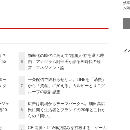
効率
ム阿
イ
う？
効率化の時代にあえて“超属人化”を選ぶ理
5S
6
由 アナグラム阿部氏が語るAI時代の経
営・マネジメント論
ボー
一斉配信で終わらせない。LINEを「消費」
ケタ
7
から「資産」に変える、カルビーとＵＴグ
ループの設計思想
ージェ
広告は劇場からテーマパークへ。細田高広
20
8
氏に聞く生活者とブランドの20年とこれか
らの「問い」
け
CPI高騰・LTV伸び悩みを打破する ゲーム