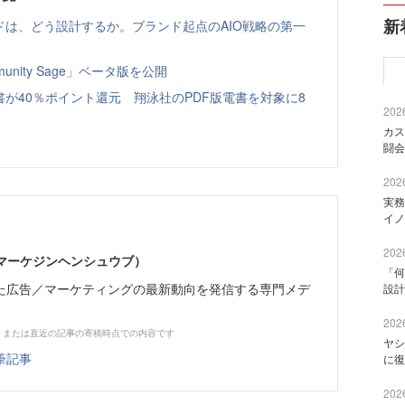
新
ドは、どう設計するか。ブランド起点のAIO戦略の第一
nity Sage」ベータ版を公開
書が40％ポイント還元 翔泳社のPDF版電書を対象に8
2026
カス
闘会
2026
実務
イノ
2026
部（マーケジンヘンシュウブ）
「何
た広告／マーケティングの最新動向を発信する専門メデ
設計
2026
、または直近の記事の寄稿時点での内容です
ヤシ
筆記事
に復
2026