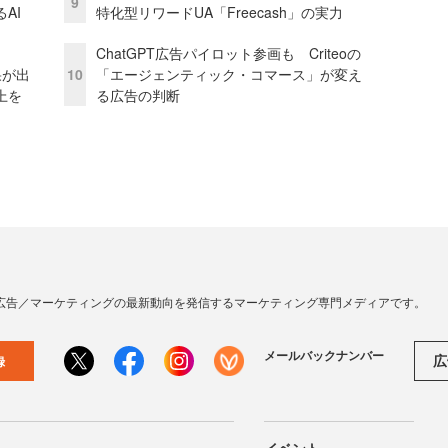
9
AI
特化型リワードUA「Freecash」の実力
ChatGPT広告パイロット参画も Criteoの
果が出
10
「エージェンティック・コマース」が変え
上を
る広告の判断
広告／マーケティングの最新動向を発信するマーケティング専門メディアです。
メールバックナンバー
広
録
イベント