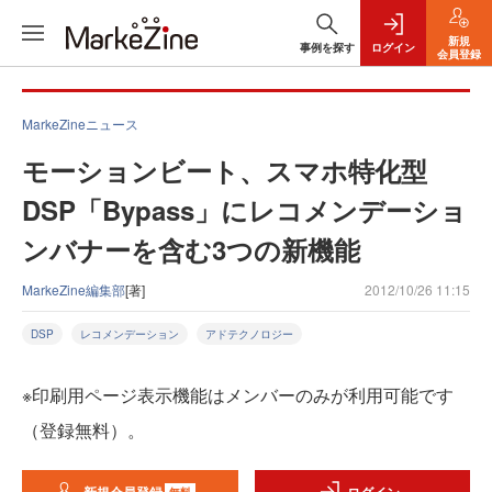
新規
事例を探す
ログイン
会員登録
MarkeZineニュース
モーションビート、スマホ特化型
DSP「Bypass」にレコメンデーショ
ンバナーを含む3つの新機能
MarkeZine編集部
[著]
2012/10/26 11:15
DSP
レコメンデーション
アドテクノロジー
※印刷用ページ表示機能はメンバーのみが利用可能です
（登録無料）。
無料