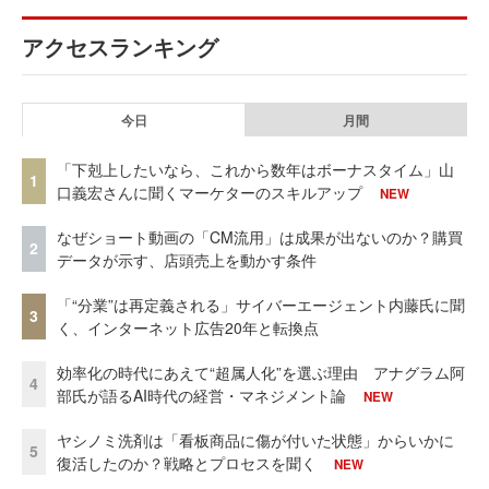
アクセスランキング
今日
月間
「下剋上したいなら、これから数年はボーナスタイム」山
1
口義宏さんに聞くマーケターのスキルアップ
NEW
なぜショート動画の「CM流用」は成果が出ないのか？購買
2
データが示す、店頭売上を動かす条件
「“分業”は再定義される」サイバーエージェント内藤氏に聞
3
く、インターネット広告20年と転換点
効率化の時代にあえて“超属人化”を選ぶ理由 アナグラム阿
4
部氏が語るAI時代の経営・マネジメント論
NEW
ヤシノミ洗剤は「看板商品に傷が付いた状態」からいかに
5
復活したのか？戦略とプロセスを聞く
NEW