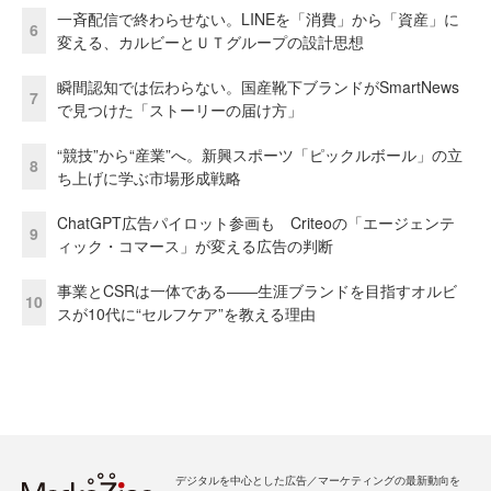
一斉配信で終わらせない。LINEを「消費」から「資産」に
6
変える、カルビーとＵＴグループの設計思想
瞬間認知では伝わらない。国産靴下ブランドがSmartNews
7
で見つけた「ストーリーの届け方」
“競技”から“産業”へ。新興スポーツ「ピックルボール」の立
8
ち上げに学ぶ市場形成戦略
ChatGPT広告パイロット参画も Criteoの「エージェンテ
9
ィック・コマース」が変える広告の判断
事業とCSRは一体である――生涯ブランドを目指すオルビ
10
スが10代に“セルフケア”を教える理由
デジタルを中心とした広告／マーケティングの最新動向を