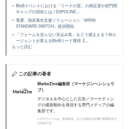
BtoBイベントにおける「リードの質」の満足度や部門間
ギャップの現状とは／EXPOLINE...
電通、脱炭素化支援ソリューション「MIRAI
STANDARD SWITCH」提供開始
「フォームを送らない見込み客」をどう捕まえる？AIエ
ージェントが変えるBtoBリード獲得【...
もっと読む
この記事の著者
MarkeZine編集部（マーケジンヘンシュウ
ブ）
デジタルを中心とした広告／マーケティン
グの最新動向を発信する専門メディアの編
集部です。
※プロフィールは、執筆時点、または直近の記事の寄稿時点で
の内容です